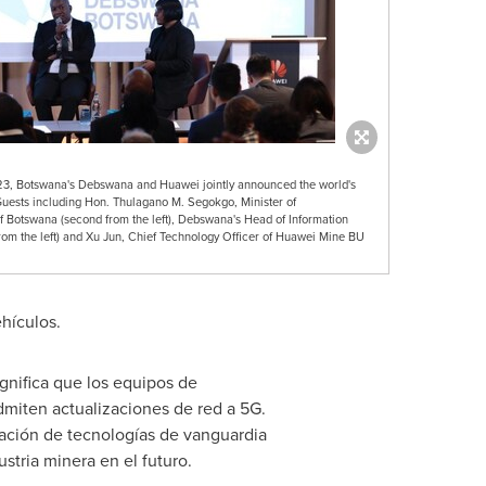
, Botswana's Debswana and Huawei jointly announced the world's
Guests including Hon. Thulagano M. Segokgo, Minister of
Botswana (second from the left), Debswana's Head of Information
m the left) and Xu Jun, Chief Technology Officer of Huawei Mine BU
ehículos.
gnifica que los equipos de
admiten actualizaciones de red a 5G.
icación de tecnologías de vanguardia
stria minera en el futuro.