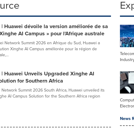
ource
Ex
 Huawei dévoile la version améliorée de sa
 Xinghe AI Campus » pour l'Afrique australe
ei Network Summit 2026 en Afrique du Sud, Huawei a
lution Xinghe AI Campus améliorée pour la région de
Teleco
le,...
Industr
| Huawei Unveils Upgraded Xinghe AI
ution for Southern Africa
 Network Summit 2026 South Africa, Huawei unveiled its
he AI Campus Solution for the Southern Africa region
Comput
Electro
News R