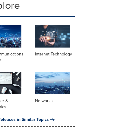
plore
mmunications
Internet Technology
y
er &
Networks
nics
eleases in Similar Topics