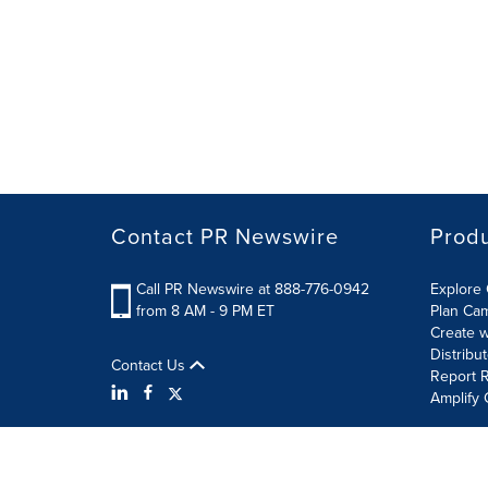
Contact PR Newswire
Prod
Call PR Newswire at 888-776-0942
Explore 
from 8 AM - 9 PM ET
Plan Ca
Create w
Distribu
Contact Us
Report R
Amplify 