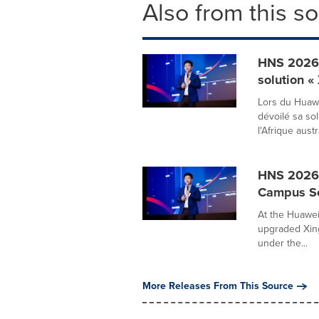
Also from this s
HNS 2026 |
solution «
Lors du Huaw
dévoilé sa so
l'Afrique austra
HNS 2026 
Campus Sol
At the Huawei
upgraded Xing
under the...
More Releases From This Source