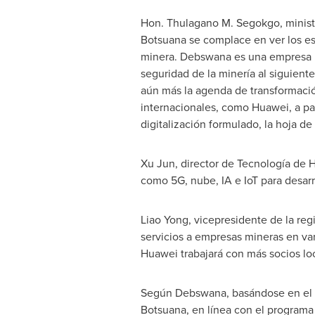
Hon. Thulagano M. Segokgo, minist
Botsuana se complace en ver los es
minera. Debswana es una empresa min
seguridad de la minería al siguient
aún más la agenda de transformación 
internacionales, como Huawei, a pa
digitalización formulado, la hoja de
Xu Jun
, director de Tecnología de
como 5G, nube, IA e IoT para desarr
Liao Yong
, vicepresidente de la re
servicios a empresas mineras en var
Huawei trabajará con más socios loca
Según Debswana, basándose en el é
Botsuana, en línea con el program