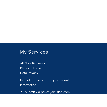
My Services
All New Releases
Platform Login
Data Privacy
Do not sell or share my personal
information
:
Submit via
privacy@cision.com
Call Privacy toll-free:
877-297-8921