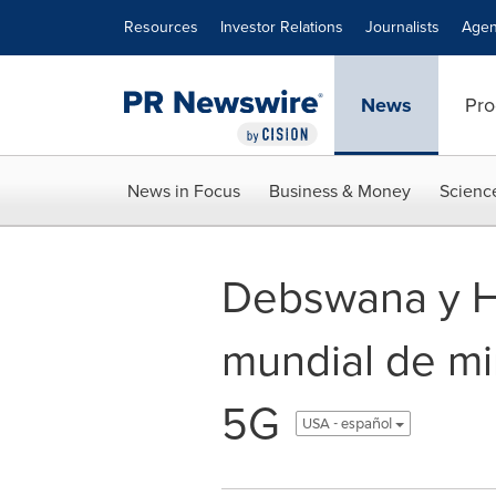
Accessibility Statement
Skip Navigation
Resources
Investor Relations
Journalists
Agen
News
Pro
News in Focus
Business & Money
Scienc
Debswana y Hu
mundial de mi
5G
USA - español