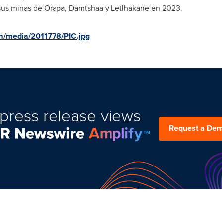
 sus minas de Orapa, Damtshaa y Letlhakane en 2023.
m/media/2011778/PIC.jpg
press release views
Request a De