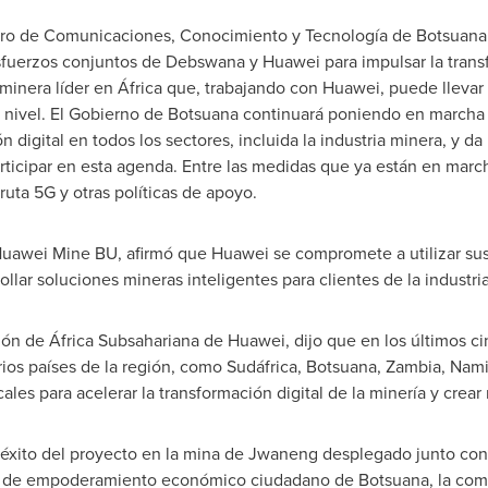
ro de Comunicaciones, Conocimiento y Tecnología de Botsuana,
fuerzos conjuntos de Debswana y Huawei para impulsar la transfo
era líder en África que, trabajando con Huawei, puede llevar la 
e nivel. El Gobierno de Botsuana continuará poniendo en marcha 
digital en todos los sectores, incluida la industria minera, y da
rticipar en esta agenda. Entre las medidas que ya están en marc
 ruta 5G y otras políticas de apoyo.
 Huawei Mine BU, afirmó que Huawei se compromete a utilizar sus
ollar soluciones mineras inteligentes para clientes de la industr
gión de África Subsahariana de Huawei, dijo que en los últimos 
ios países de la región, como Sudáfrica, Botsuana,
Zambia
,
Nami
les para acelerar la transformación digital de la minería y crear 
xito del proyecto en la mina de Jwaneng desplegado junto con
a de empoderamiento económico ciudadano de Botsuana, la comp