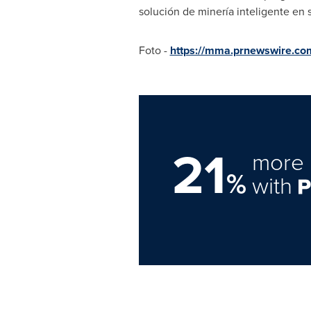
solución de minería inteligente en
Foto -
https://mma.prnewswire.co
21
more 
%
with