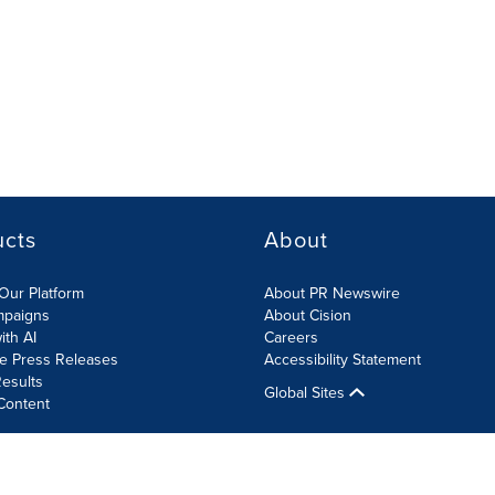
ucts
About
Our Platform
About PR Newswire
mpaigns
About Cision
ith AI
Careers
te Press Releases
Accessibility Statement
esults
Global Sites
Content