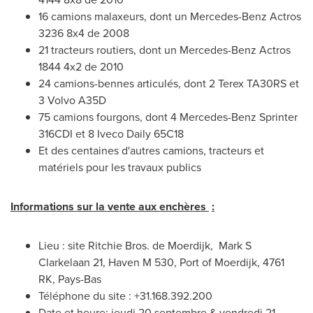
16 camions malaxeurs, dont un Mercedes-Benz Actros
3236 8x4 de 2008
21 tracteurs routiers, dont un Mercedes-Benz Actros
1844 4x2 de 2010
24 camions-bennes articulés, dont 2 Terex TA30RS et
3 Volvo A35D
75 camions fourgons, dont 4 Mercedes-Benz Sprinter
316CDI et 8 Iveco Daily 65C18
Et des centaines d'autres camions, tracteurs et
matériels pour les travaux publics
Informations sur la vente aux enchères
:
Lieu : site
Ritchie Bros
. de Moerdijk, Mark S
Clarkelaan 21, Haven M 530, Port of Moerdijk, 4761
RK, Pays-Bas
Téléphone du site : +31.168.392.200
Date et heure: jeudi 20 septembre & vendredi 21