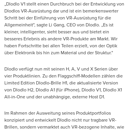
„Dlodlo V1 stellt einen Durchbruch bei der Entwicklung von
Dlodlos VR-Ausrüstung dar und ist ein bemerkenswerter
Schritt bei der Einführung von VR-Ausrüstung für die
Allgemeinheit", sagte
Li Gang
, CEO
von Dlodlo
. „Es ist
kleiner, intelligenter, sieht besser aus und bietet ein
besseres Erlebnis als andere VR-Produkte am Markt. Wir
haben Fortschritte bei allen Teilen erzielt, von der Optik
über Elektronik bis hin zum Material und der Struktur."
Dlodlo verfügt nun mit seinen H, A, V und X Serien über
vier Produktlinien. Zu den Flaggschiff-Modellen zählen die
Limited Edition Dlodlo-Brille H1, die aktualisierte Version
von Dlodlo H2, Dlodlo A1 (für iPhone), Dlodlo V1, Dlodlo X1
All-in-One und der unabhängige, externe Host D1.
Im Rahmen der Ausweitung seines Produktportfolios
konzipiert und entwickelt Dlodlo nicht nur tragbare VR-
Brillen, sondern vermarktet auch VR-bezogene Inhalte, wie