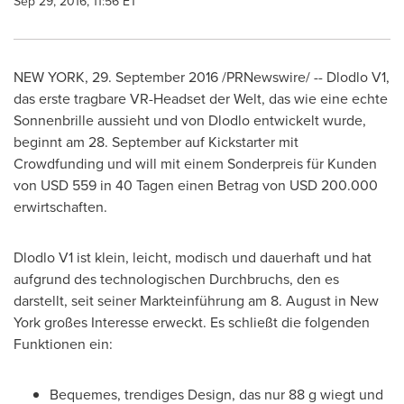
Sep 29, 2016, 11:56 ET
NEW YORK
, 29.
September 2016
/PRNewswire/ -- Dlodlo V1,
das erste tragbare VR-Headset der Welt, das wie eine echte
Sonnenbrille aussieht und von Dlodlo entwickelt wurde,
beginnt am 28. September auf Kickstarter mit
Crowdfunding und will mit einem Sonderpreis für Kunden
von USD 559 in 40 Tagen einen Betrag von
USD 200.000
erwirtschaften.
Dlodlo V1 ist klein, leicht, modisch und dauerhaft und hat
aufgrund des technologischen Durchbruchs, den es
darstellt, seit seiner Markteinführung am 8. August in
New
York
großes Interesse erweckt. Es schließt die folgenden
Funktionen ein:
Bequemes, trendiges Design, das nur 88 g wiegt und