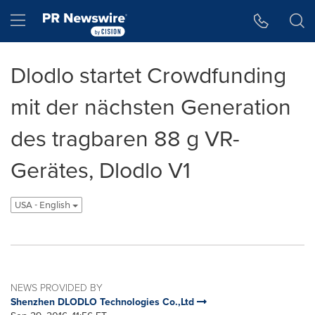
Accessibility Statement
Skip Navigation
Hamburger menu
Dlodlo startet Crowdfunding
mit der nächsten Generation
des tragbaren 88 g VR-
Gerätes, Dlodlo V1
USA - English
NEWS PROVIDED BY
Shenzhen DLODLO Technologies Co.,Ltd