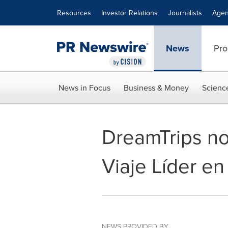
Accessibility Statement
Skip Navigation
Resources
Investor Relations
Journalists
Agen
News
Pro
News in Focus
Business & Money
Scienc
DreamTrips n
Viaje Líder e
NEWS PROVIDED BY