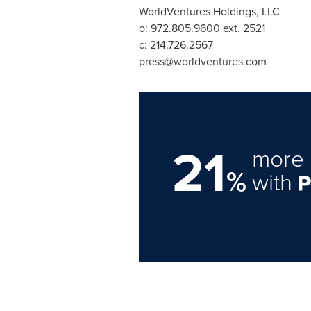
WorldVentures Holdings, LLC
o: 972.805.9600 ext. 2521
c: 214.726.2567
press@worldventures.com
21
more 
%
with