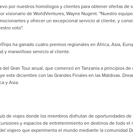
evo por nuestros homólogos y clientes para obtener ofertas de s
ctor visionario de WorldVentures,
Wayne Nugent
. "Nuestro equipo
mocionantes y ofrecer un excepcional servicio al cliente, y cons
estro voto".
mTrips ha ganado cuatro premios regionales en África,
Asia
, Euro
d y maravilloso servicio al cliente.
da del Gran Tour anual, que comenzó en
Tanzania
a principios de 
uye este diciembre con las Grandes Finales en las Maldivas. Drea
ca y
Asia
.
b de viajes donde los miembros disfrutan de oportunidades de v
excursiones y espacios de entretenimiento en destinos de todo e
a del viajero que experimenta el mundo mediante la comunidad Dr