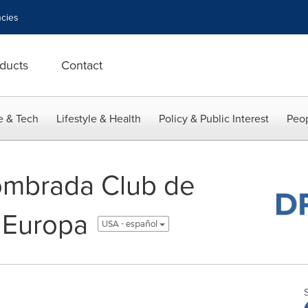
cies
ducts
Contact
e & Tech
Lifestyle & Health
Policy & Public Interest
Peop
ombrada Club de
n Europa
USA - español