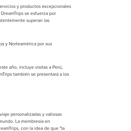
ervicios y productos excepcionales
 DreamTrips se esfuerza por
istentemente superan las
pa y Norteamérica por sus
este año, incluye visitas a Perú,
mTrips también se presentará a los
iaje personalizadas y valiosas
l mundo. La membresía en
eamTrips, con la idea de que "la