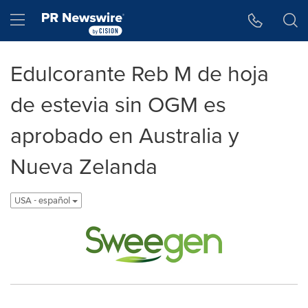
Accessibility Statement
Skip Navigation
Hamburger menu
Edulcorante Reb M de hoja
de estevia sin OGM es
aprobado en Australia y
Nueva Zelanda
USA - español