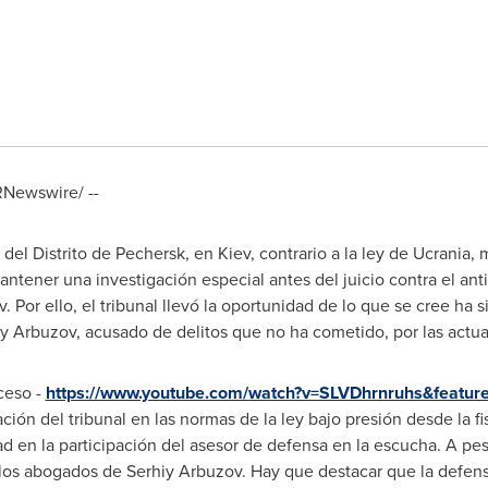
Newswire/ --
l del Distrito de Pechersk, en
Kiev
, contrario a la ley de Ucrania
mantener una investigación especial antes del juicio contra el a
v
. Por ello, el tribunal llevó la oportunidad de lo que se cree h
iy Arbuzov
, acusado de delitos que no ha cometido, por las actu
oceso -
https://www.youtube.com/watch?v=SLVDhrnruhs&feature
ión del tribunal en las normas de la ley bajo presión desde la fi
 en la participación del asesor de defensa en la escucha. A pesar
e los abogados de
Serhiy Arbuzov
. Hay que destacar que la defens