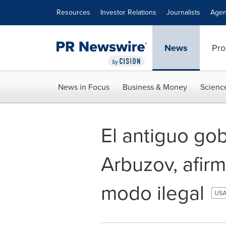
Accessibility Statement
Skip Navigation
Resources
Investor Relations
Journalists
Agen
News
Pro
News in Focus
Business & Money
Scienc
El antiguo go
Arbuzov, afirm
modo ilegal
USA