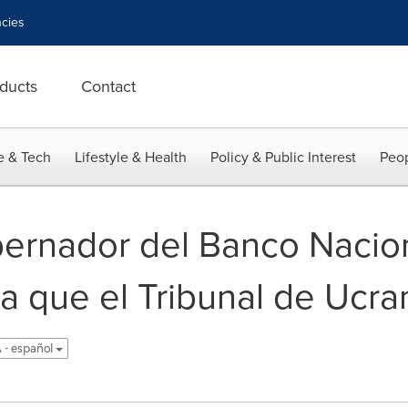
cies
ducts
Contact
e & Tech
Lifestyle & Health
Policy & Public Interest
Peop
bernador del Banco Nacion
a que el Tribunal de Ucra
 - español