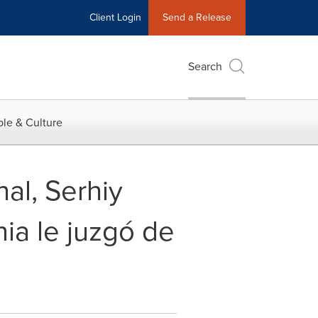
Client Login
Send a Release
Search
le & Culture
al, Serhiy
nia le juzgó de