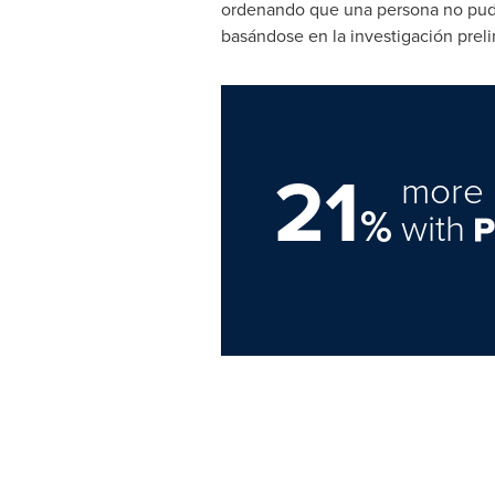
ordenando que una persona no pudi
basándose en la investigación preli
21
more 
%
with