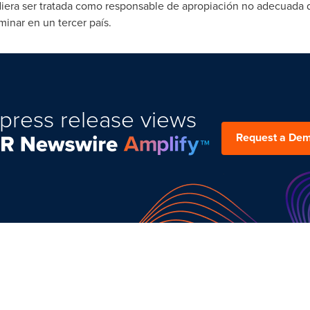
era ser tratada como responsable de apropiación no adecuada d
minar en un tercer país.
press release views
Request a De