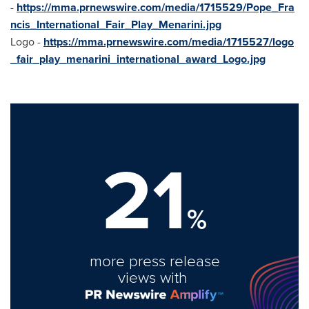
-
https://mma.prnewswire.com/media/1715529/Pope_Fra
ncis_International_Fair_Play_Menarini.jpg
Logo -
https://mma.prnewswire.com/media/1715527/logo
_fair_play_menarini_international_award_Logo.jpg
21
%
more press release
views with