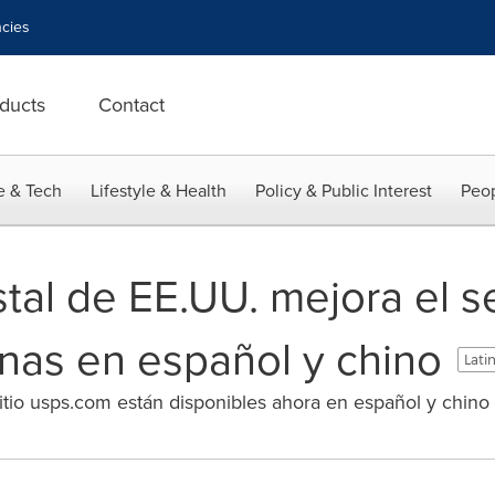
cies
ducts
Contact
e & Tech
Lifestyle & Health
Policy & Public Interest
Peop
stal de EE.UU. mejora el s
inas en español y chino
Lati
sitio usps.com están disponibles ahora en español y chino 