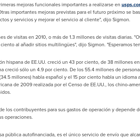
rimeras mejoras funcionales importantes a realizarse en
usps.c
"Otras importantes mejoras previstas para el futuro próximo se bas
tos y servicios y mejorar el servicio al cliente", dijo Sigmon.
nes de visitas en 2010, o más de 1.3 millones de visitas diarias. 
or ciento al añadir sitios multilingües", dijo Sigmon. "Esperamos t
ón hispana de EE.UU. creció un 43 por ciento, de 38 millones e
a creció sólo un 4.9 por ciento. De los 55.4 millones de persona
 (34.5 millones) habla español y el 15 por ciento habla un idioma a
cana de 2009 realizada por el Censo de EE.UU., los chino-ameri
idos.
 de los contribuyentes para sus gastos de operación y depende d
sus operaciones.
a pública autofinanciada, es el único servicio de envío que alcan