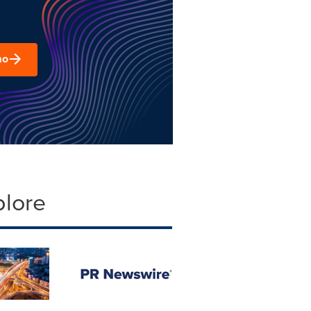
mo
plore