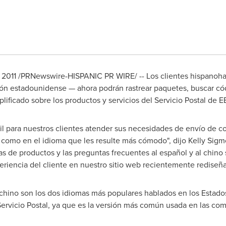
e 2011 /PRNewswire-HISPANIC PR WIRE/ -- Los clientes hispanoh
ión estadounidense — ahora podrán rastrear paquetes, buscar có
ificado sobre los productos y servicios del Servicio Postal de EE
l para nuestros clientes atender sus necesidades de envío de c
í como en el idioma que les resulte más cómodo", dijo
Kelly Sig
as de productos y las preguntas frecuentes al español y al chino 
iencia del cliente en nuestro sitio web recientemente rediseña
 chino son los dos idiomas más populares hablados en los Estados
Servicio Postal, ya que es la versión más común usada en las com