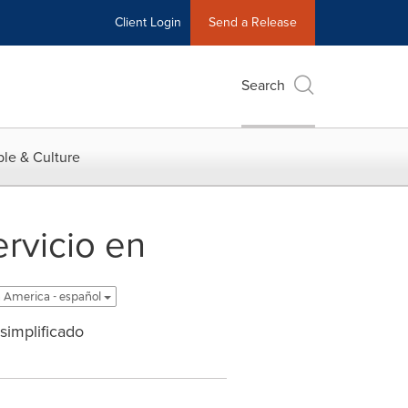
Client Login
Send a Release
Search
le & Culture
ervicio en
n America - español
simplificado