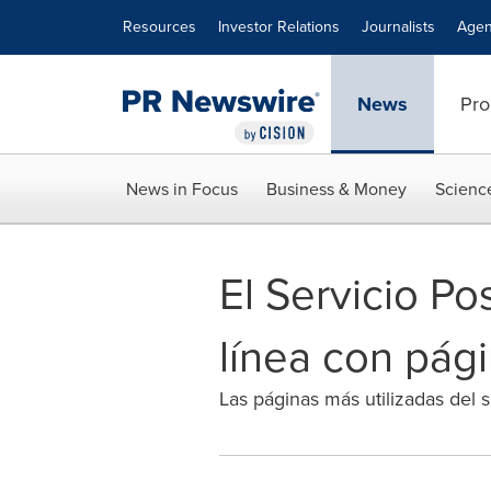
Accessibility Statement
Skip Navigation
Resources
Investor Relations
Journalists
Agen
News
Pro
News in Focus
Business & Money
Scienc
El Servicio Po
línea con pág
Las páginas más utilizadas del 