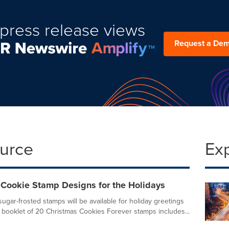
press release views
Request a De
ource
Ex
 Cookie Stamp Designs for the Holidays
ugar-frosted stamps will be available for holiday greetings
is booklet of 20 Christmas Cookies Forever stamps includes...