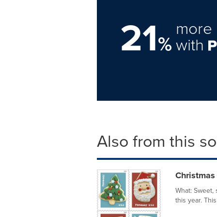
21
more 
%
with
Also from this s
Christmas
What: Sweet, s
this year. Th