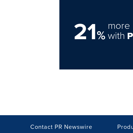
21
more 
%
with
Contact PR Newswire
Prod