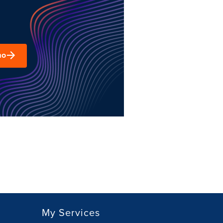
mo
My Services