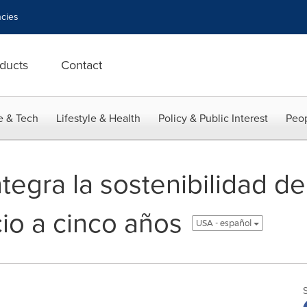
cies
ducts
Contact
e & Tech
Lifestyle & Health
Policy & Public Interest
Peop
tegra la sostenibilidad d
io a cinco años
USA - español