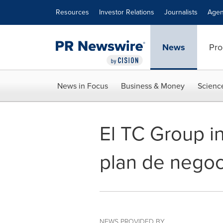
Accessibility Statement
Skip Navigation
Resources
Investor Relations
Journalists
Agen
News
Pro
News in Focus
Business & Money
Scienc
El TC Group in
plan de negoc
NEWS PROVIDED BY