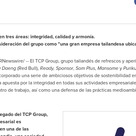
en tres áreas: integridad, calidad y armonía.
onsideración del grupo como "una gran empresa tailandesa ubica
RNewswire/ -- El TCP Group, grupo tailandés de refrescos y aperi
g Daeng
(
Red Bull
),
Ready, Sponsor
,
Som Plus
,
Mansome
y
Purik
corporado una serie de ambiciosos objetivos de sostenibilidad e
 apuesta por la integridad en todas sus actividades empresarial
ntro de trabajo, así como una defensa de las prácticas medioambi
legado del TCP Group,
esarial es
en una de las