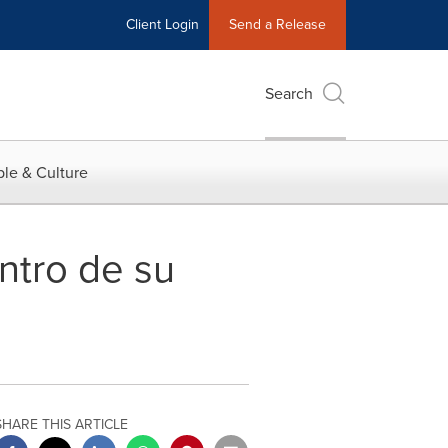
Client Login
Send a Release
Search
le & Culture
entro de su
SHARE THIS ARTICLE