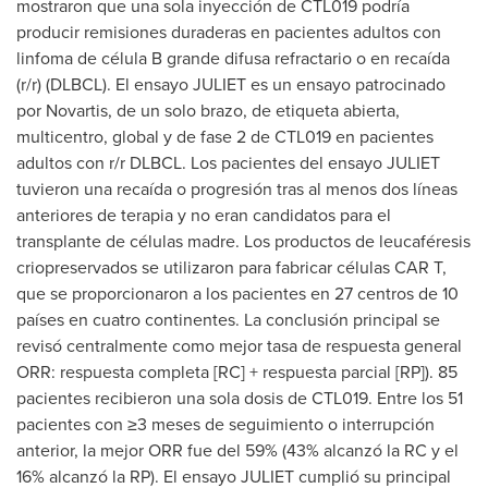
mostraron que una sola inyección de CTL019 podría
producir remisiones duraderas en pacientes adultos con
linfoma de célula B grande difusa refractario o en recaída
(r/r) (DLBCL). El ensayo JULIET es un ensayo patrocinado
por Novartis, de un solo brazo, de etiqueta abierta,
multicentro, global y de fase 2 de CTL019 en pacientes
adultos con r/r DLBCL. Los pacientes del ensayo JULIET
tuvieron una recaída o progresión tras al menos dos líneas
anteriores de terapia y no eran candidatos para el
transplante de células madre. Los productos de leucaféresis
criopreservados se utilizaron para fabricar células CAR T,
que se proporcionaron a los pacientes en 27 centros de 10
países en cuatro continentes. La conclusión principal se
revisó centralmente como mejor tasa de respuesta general
ORR: respuesta completa [RC] + respuesta parcial [RP]). 85
pacientes recibieron una sola dosis de CTL019. Entre los 51
pacientes con ≥3 meses de seguimiento o interrupción
anterior, la mejor ORR fue del 59% (43% alcanzó la RC y el
16% alcanzó la RP). El ensayo JULIET cumplió su principal