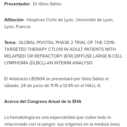
Present
ado
r:
Dr Giles Salles
Afiliación
:
Hospices Civils de
Lyon
, Université de
Lyon
,
Lyon
, Francia
Tema
:
GLOBAL PIVOTAL PHASE 2 TRIAL OF THE CD19-
TARGETED THERAPY CTL019 IN ADULT PATIENTS WITH
RELAPSED OR REFRACTORY (R/R) DIFFUSE LARGE B-CELL
LYMPHOMA (DLBCL)-AN INTERIM ANALYSIS
El Abstracto LB2604 se presentará por
Giles Salles
el
sábado, 24 de junio de 11:15 a 12:45 en el HALL A.
Acerca del Congreso Anual de la EHA
La hematología es una especialidad que cubre todo lo
relacionado con la sangre: sus orígenes en la medula ósea,