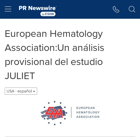
Accessibility Statement
Skip Navigation
Hamburger menu
European Hematology
Association:Un análisis
provisional del estudio
JULIET
USA - español