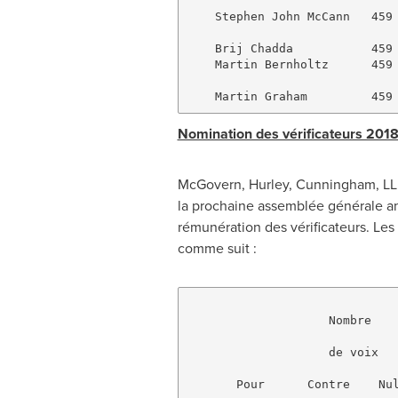
    Stephen John McCann   459 
    Brij Chadda           459 
    Martin Bernholtz      459 
Nomination des vérificateurs 201
McGovern, Hurley, Cunningham, LLP,
la prochaine assemblée générale annu
rémunération des vérificateurs. Les
comme suit :
                    Nombre    
                    de voix   
       Pour      Contre    Nul