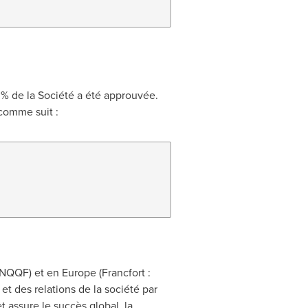
 % de la Société a été approuvée.
comme suit :
 FNQQF) et en
Europe
(Francfort :
et des relations de la société par
et assure le succès global, la