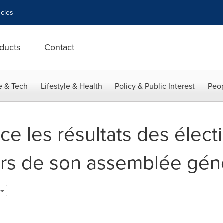
cies
ducts
Contact
e & Tech
Lifestyle & Health
Policy & Public Interest
Peop
e les résultats des élect
ors de son assemblée gén
s