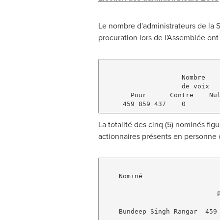
Le nombre d'administrateurs de la S
procuration lors de l'Assemblée ont
                    Nombre    
                    de voix   
       Pour      Contre    Nul
La totalité des cinq (5) nominés fig
actionnaires présents en personne 
    Nominé                    
                              
                             P
    Bundeep Singh Rangar  459 