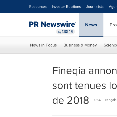
Accessibility Statement
Skip Navigation
Resources
Investor Relations
Journalists
Agen
News
Pro
News in Focus
Business & Money
Scienc
Fineqia annonc
sont tenues l
de 2018
USA - Françai