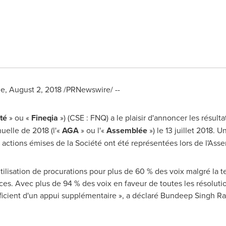
ue,
August 2, 2018
/PRNewswire/ --
té
» ou «
Fineqia
») (CSE : FNQ) a le plaisir d'annoncer les résult
uelle de 2018 (l'«
AGA
» ou l'«
Assemblée
») le 13 juillet 2018. 
 actions émises de la Société ont été représentées lors de l'Ass
utilisation de procurations pour plus de 60 % des voix malgré la te
s. Avec plus de 94 % des voix en faveur de toutes les résolutions
ficient d'un appui supplémentaire », a déclaré Bundeep Singh Ra