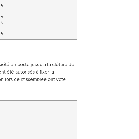
%

%

%

été en poste jusqu'à la clôture de
t été autorisés à fixer la
on lors de l'Assemblée ont voté