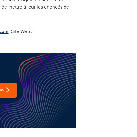
on de mettre à jour les énoncés de
.com
, Site Web :
mo