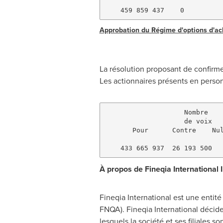
Approbation du Régime d'options d'ac
La résolution proposant de confirme
Les actionnaires présents en person
                    Nombre    
                    de voix   
       Pour      Contre    Nul
À propos de Fineqia International I
Fineqia International est une entit
FNQA). Fineqia International décide 
lesquels la société et ses filiales s