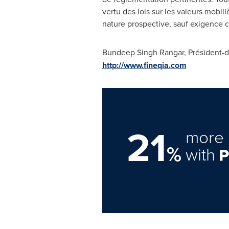
vertu des lois sur les valeurs mobil
nature prospective, sauf exigence co
Bundeep Singh Rangar, Président-di
http://www.fineqia.com
21
more 
%
with