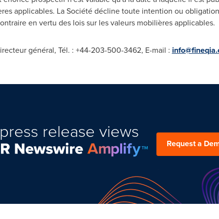
ières applicables. La Société décline toute intention ou obligati
ntraire en vertu des lois sur les valeurs mobilières applicables.
recteur général, Tél. : +44-203-500-3462, E-mail :
info@fineqia
press release views
Request a De