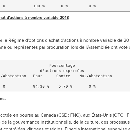
hat d'actions à nombre variable 2018
r le Régime d'options d'achat d'actions à nombre variable de 20
ne ou représentés par procuration lors de l'Assemblée ont voté 
                     Pourcentage

                 d'actions exprimées

/Abstention   Pour      Contre    Nul/Abstention

nc.
é cotée en bourse au
Canada
(CSE : FNQ), aux États-Unis (OTC :
de la gouvernance institutionnelle, de la culture, des processus 
ont contrôlées, dirigées et régies. Fineqia International supervise 