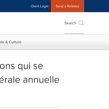
Client Login
Send a Release
Search
le & Culture
ions qui se
érale annuelle