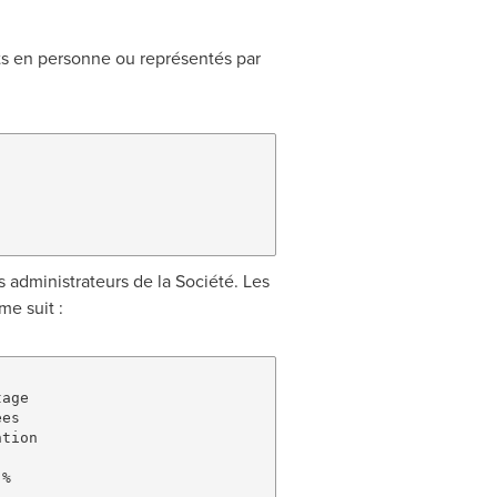
nts en personne ou représentés par
s administrateurs de la Société. Les
e suit :
age

es

tion

%
