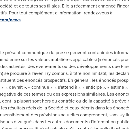
 Société et de toutes ses filiales. Elle a récemment annoncé l'inc
tifs. Pour tout complément d'information, rendez-vous à
a.com/news
.
 le présent communiqué de presse peuvent contenir des informat
canadienne sur les valeurs mobilières applicables) (« énoncés pros
ur des activités, des événements ou des développements que Fineq
) se produire à l'avenir (y compris, à titre non limitatif, les décl
stituent des énoncés prospectifs. En général, les énoncés prospe
», « devrait », « continue », « s'attend à », « anticipe », « estime », 
e négative de ces termes ou des expressions similaires. Les énonc
 dont la plupart sont hors du contrôle ou de la capacité à prévoir
 les résultats réels de la Société et ceux décrits dans les énoncé
er sensiblement des prévisions actuelles comprennent, sans s'y li
 risques divulgués dans les autres documents d'information public
énoncé prospectif n'est valable qu'à la date à laquelle il est pub