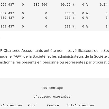
669 937    0     189 500       99,96 %    0 %      0,04 
859 437    0           0         100 %    0 %         0 
859 437    0           0         100 %    0 %         0 
8
 Chartered Accountants ont été nommés vérificateurs de la Soci
elle (AGA) de la Société, et les administrateurs de la Société on
 actionnaires présents en personne ou représentés par procurati
                     Pourcentage

                 d'actions exprimées

/Abstention   Pour      Contre    Nul/Abstention
