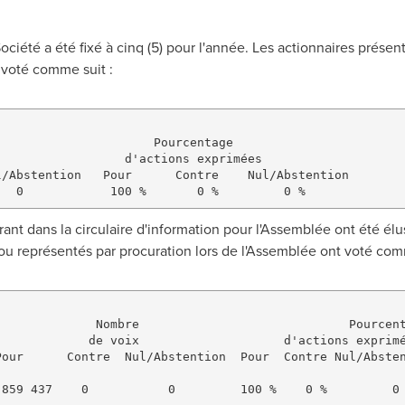
ociété a été fixé à cinq (5) pour l'année. Les actionnaires prése
 voté comme suit :
                     Pourcentage  

                 d'actions exprimées

/Abstention   Pour      Contre    Nul/Abstention

urant dans la circulaire d'information pour l'Assemblée ont été élu
ou représentés par procuration lors de l'Assemblée ont voté comm
             Nombre                             Pourcent
            de voix                    d'actions exprimé
our      Contre  Nul/Abstention  Pour  Contre Nul/Absten
859 437    0           0         100 %    0 %         0 