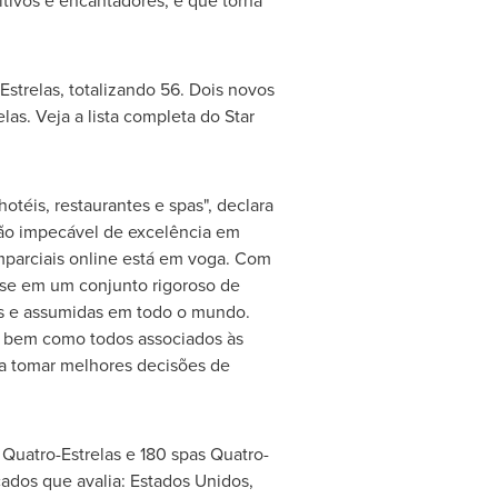
tivos e encantadores, e que torna
strelas, totalizando 56. Dois novos
as. Veja a lista completa do Star
téis, restaurantes e spas", declara
drão impecável de excelência em
mparciais online está em voga. Com
ase em um conjunto rigoroso de
tas e assumidas em todo o mundo.
, bem como todos associados às
 a tomar melhores decisões de
Quatro-Estrelas e 180 spas Quatro-
dos que avalia: Estados Unidos,