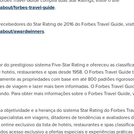
rbes Travel Guide compila suas Star Ratings, visite o site
about/forbes-travel-guide
.
 recebedores do Star Rating de 2016 do Forbes Travel Guide, visit
/about/awardwinners
.
r do prestigioso sistema Five-Star Rating e ofereceu as classific
 hotéis, restaurantes e spas desde 1958. O Forbes Travel Guide
amente as propriedades com base em até 800 padrões rigorosos
ões de viagem e lazer mais bem informadas. O Forbes Travel Guid
ndo. Para obter mais informações sobre o Forbes Travel Guide, v
 objetividade e a herança do sistema Star Rating do Forbes T
specialistas em viagens, ditadores de tendências e avaliadores 
line exclusivo da lista de hotéis, restaurantes e spas classifica
os acesso exclusivo a ofertas especiais e experiências práticas