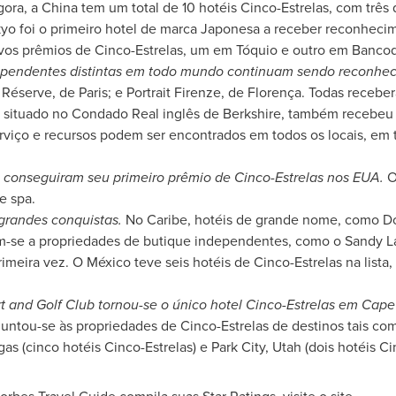
gora, a
China
tem um total de 10 hotéis Cinco-Estrelas, com três
kyo foi o primeiro hotel de marca Japonesa a receber reconheci
vos prêmios de Cinco-Estrelas, um em Tóquio e outro em Banco
ependentes distintas em todo mundo continuam sendo reconhec
 Réserve, de Paris; e Portrait Firenze, de Florença. Todas receb
, situado no
Condado Real
inglês de Berkshire, também recebeu 
erviço e recursos podem ser encontrados em todos os locais, em 
 conseguiram seu primeiro prêmio de Cinco-Estrelas nos EUA.
O
e spa.
grandes conquistas.
No
Caribe
, hotéis de grande nome, como Do
am-se a propriedades de butique independentes, como o Sandy L
rimeira vez. O México teve seis hotéis de Cinco-Estrelas na lista
 and Golf Club tornou-se o único hotel Cinco-Estrelas em
Cape
Juntou-se às propriedades de Cinco-Estrelas de destinos tais co
gas
(cinco hotéis Cinco-Estrelas) e
Park City, Utah
(dois hotéis Ci