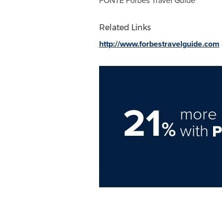
FONTE Forbes Travel Guide
Related Links
http://www.forbestravelguide.com
21
more 
%
with