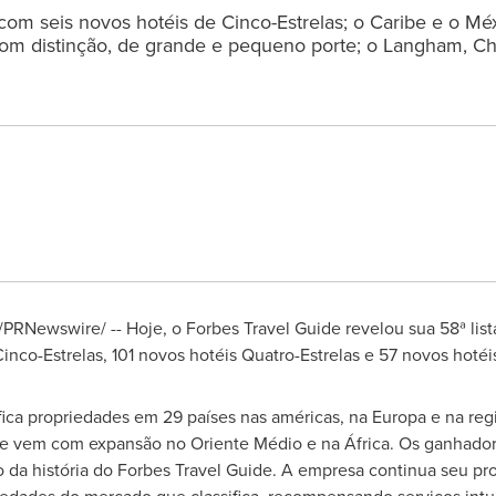
 com seis novos hotéis de Cinco-Estrelas; o Caribe e o
om distinção, de grande e pequeno porte; o Langham, Ch
 /PRNewswire/ -- Hoje, o Forbes Travel Guide revelou sua 58ª lis
Cinco-Estrelas, 101 novos hotéis Quatro-Estrelas e 57 novos hot
fica propriedades em 29 países nas américas, na Europa e na regi
 vem com expansão no Oriente Médio e na África. Os ganhadore
o da história do Forbes Travel Guide. A empresa continua seu pr