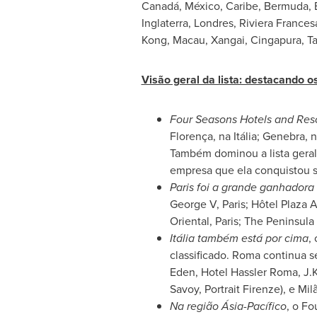
Canadá, México,
Caribe
,
Bermuda
,
Inglaterra, Londres, Riviera France
Kong
,
Macau
, Xangai, Cingapura,
Ta
Visão geral da lista: destacando 
Four Seasons Hotels and Reso
Florença, na Itália; Genebra, 
Também dominou a lista geral 
empresa que ela conquistou s
Paris foi a grande ganhadora
George V, Paris; Hôtel Plaza 
Oriental, Paris; The Peninsula 
Itália também está por cima
,
classificado. Roma continua s
Eden, Hotel Hassler Roma,
J.
Savoy, Portrait Firenze), e Mi
Na região Ásia-Pacífico
, o Fo