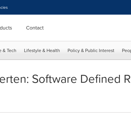
cies
ducts
Contact
e & Tech
Lifestyle & Health
Policy & Public Interest
Peop
rten: Software Defined 