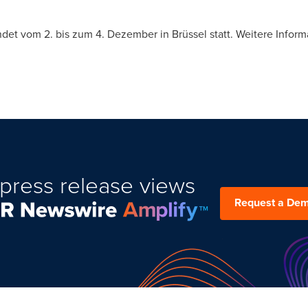
det vom 2. bis zum 4. Dezember in Brüssel statt. Weitere Inform
press release views
Request a De