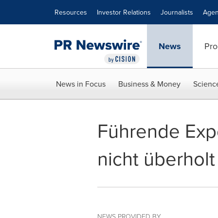
Accessibility Statement
Skip Navigation
Resources
Investor Relations
Journalists
Agen
News
Pro
News in Focus
Business & Money
Scienc
Führende Expe
nicht überholt
NEWS PROVIDED BY