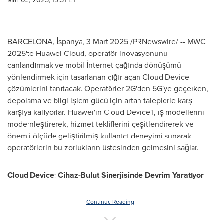
Mar 03, 2025, 13:51 ET
BARCELONA
, İspanya
,
3 Mart 2025
/PRNewswire/ -- MWC
2025'te
Huawei Cloud
, operatör inovasyonunu
canlandırmak ve mobil İnternet çağında dönüşümü
yönlendirmek için tasarlanan çığır açan Cloud Device
çözümlerini tanıtacak. Operatörler 2G'den 5G'ye geçerken,
depolama ve bilgi işlem gücü için artan taleplerle karşı
karşıya kalıyorlar. Huawei'in Cloud Device'ı, iş modellerini
modernleştirerek, hizmet tekliflerini çeşitlendirerek ve
önemli ölçüde geliştirilmiş kullanıcı deneyimi sunarak
operatörlerin bu zorlukların üstesinden gelmesini sağlar.
Cloud Device: Cihaz-Bulut Sinerjisinde Devrim Yaratıyor
Continue Reading