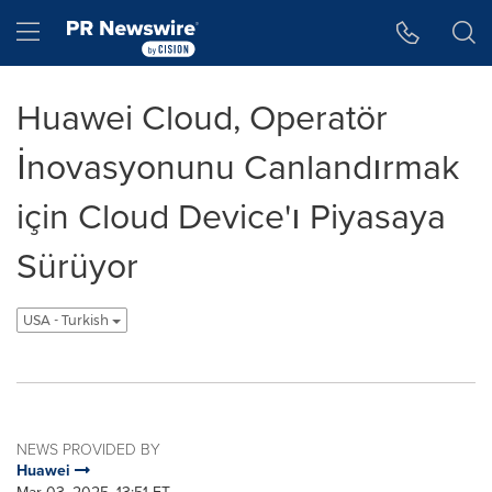
Accessibility Statement
Skip Navigation
Hamburger menu
Huawei Cloud, Operatör
İnovasyonunu Canlandırmak
için Cloud Device'ı Piyasaya
Sürüyor
USA - Turkish
NEWS PROVIDED BY
Huawei