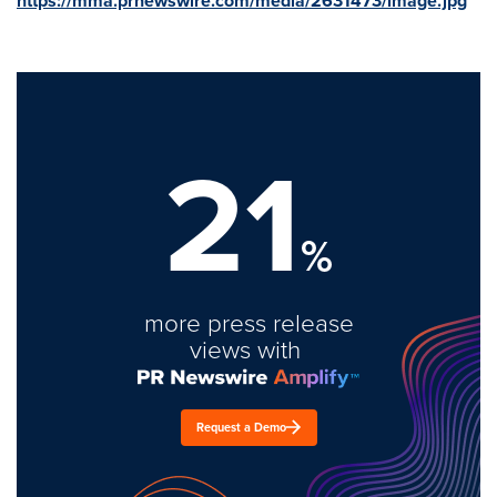
https://mma.prnewswire.com/media/2631473/image.jpg
21
%
more press release
views with
Request a Demo