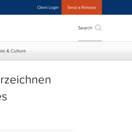
Client Login
Send a Release
Search
le & Culture
erzeichnen
es