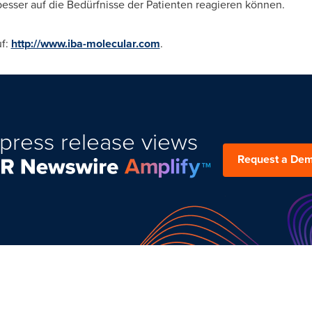
besser auf die Bedürfnisse der Patienten reagieren können.
uf:
http://www.iba-molecular.com
.
press release views
Request a De