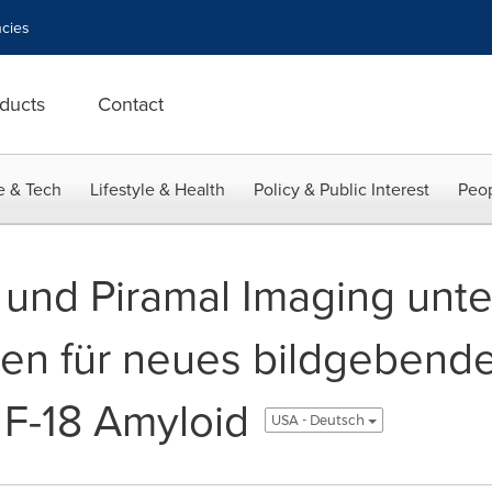
cies
ducts
Contact
e & Tech
Lifestyle & Health
Policy & Public Interest
Peop
 und Piramal Imaging unt
n für neues bildgebend
 F-18 Amyloid
USA - Deutsch