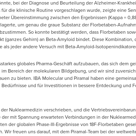
nnte, bei der Diagnose und Beurteilung der Alzheimer-Krankhei
für die klinische Routine vorgeschlagen wurde, zeigte eine Sens
hneter Übereinstimmung zwischen den Ergebnissen (Kappa = 0,88)
rlagerte, um genau die graue Substanz der Florbetaben-Aufnahme
abzustimmen. So konnte bestätigt werden, dass Florbetaben sow
kt (ganzes Gehirn) an Beta-Amyloid bindet. Diese Kombination, d
e als jeder andere Versuch mit Beta-Amyloid-Isotopenindikatore
gsstarkes globales Pharma-Geschäft aufzubauen, das sich dem gei
 im Bereich der molekularen Bildgebung, und wir sind zuversichtl
auen zu bieten. IBA Molecular und Piramal haben eine gemeins
edürfnisse und für Investitionen in bessere Entdeckung und Fo
t der Nuklearmedizin verschrieben, und die Vertriebsvereinbarun
 der mit Spannung erwarteten Verbindungen in der Nuklearmedi
ten der
globalen Phase-III-Ergebnisse von 18F-Florbetaben gese
ch. Wir freuen uns darauf, mit dem Piramal-Team bei der weltwei