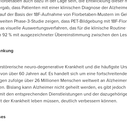
Florbetaben auch dazu in
der Lage
sein, die Entwicklung dieser
ergab, dass Patienten mit einer klinischen Diagnose der Alzheime
 auf der Basis der 18F-Aufnahme von Florbetaben-Mustern im G
weiten Phase-3-Studie zeigen, dass PET-Bildgebung mit 18F-Flo
s visuelle Auswertungsverfahren, das für die klinische Routine
von 92 % mit ausgezeichneter Übereinstimmung zwischen den Lese
ankung
erstörerische neuro-degenerative Krankheit und die häufigste U
 von
über 60 Jahren auf. Es handelt sich um eine fortschreitende
en zufolge über 26 Millionen Menschen weltweit an Alzheimer 
gen. Bislang kann Alzheimer nicht geheilt werden, es gibt jed
mit den entsprechenden Dienstleistungen und der dazugehörige
t der Krankheit leben müssen, deutlich verbessern können.
ses