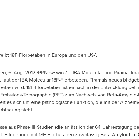
treibt 18F-Florbetaben in Europa und den
USA
ien, 6.
Aug. 2012
/PRNewswire/ -- IBA Molecular und Piramal Ima
 laut der IBA Molecular 18F-Florbetaben, Piramals neues bildg
reiben wird. 18F-Florbetaben ist ein sich in der Entwicklung be
n-Emissions-Tomographie (PET) zum Nachweis von Beta-Amyloid
lt es sich um eine pathologische Funktion, die mit der Alzhei
rbindung steht.
se aus Phase-III-Studien (die anlässlich der 64. Jahrestagung 
ET-Bildgebung mit 18F-Florbetaben zuverlässig Beta-Amyloid im 