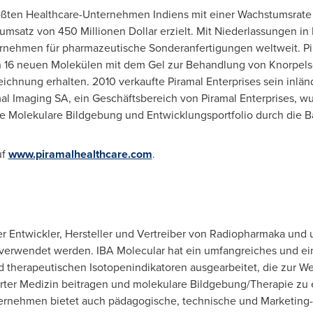
größten Healthcare-Unternehmen Indiens mit einer Wachstumsrate 
umsatz von 450 Millionen Dollar erzielt. Mit Niederlassungen i
ernehmen für pharmazeutische Sonderanfertigungen weltweit. Pi
n 16 neuen Molekülen mit dem Gel zur Behandlung von Knorpels
ichnung erhalten. 2010 verkaufte Piramal Enterprises sein inlän
mal Imaging SA, ein Geschäftsbereich von Piramal Enterprises, 
 Molekulare Bildgebung und Entwicklungsportfolio durch die 
uf
www.piramalhealthcare.com
.
ger Entwickler, Hersteller und Vertreiber von Radiopharmaka und
verwendet werden. IBA Molecular hat ein umfangreiches und ein
d therapeutischen Isotopenindikatoren ausgearbeitet, die zur W
ter Medizin beitragen und molekulare Bildgebung/Therapie zu e
rnehmen bietet auch pädagogische, technische und Marketing-U