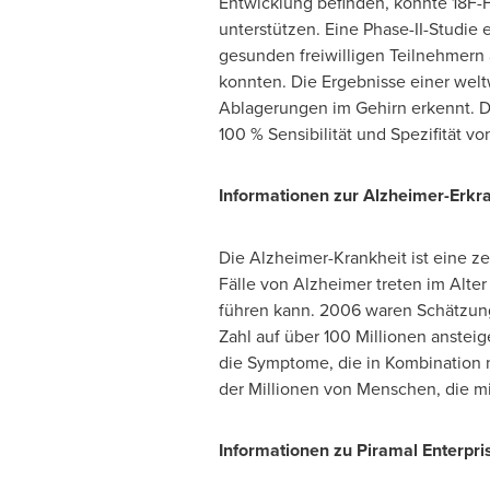
Entwicklung befinden, könnte 18F-
unterstützen. Eine Phase-II-Studie 
gesunden freiwilligen Teilnehmern
konnten. Die Ergebnisse einer welt
Ablagerungen im Gehirn erkennt. Da
100 % Sensibilität und Spezifität 
Informationen zur Alzheimer-Erkr
Die Alzheimer-Krankheit ist eine z
Fälle
von Alzheimer
treten im
Alter
führen kann. 2006 waren Schätzung
Zahl auf über 100 Millionen anstei
die Symptome, die in Kombination 
der Millionen von Menschen, die mi
Informationen zu Piramal Enterpri