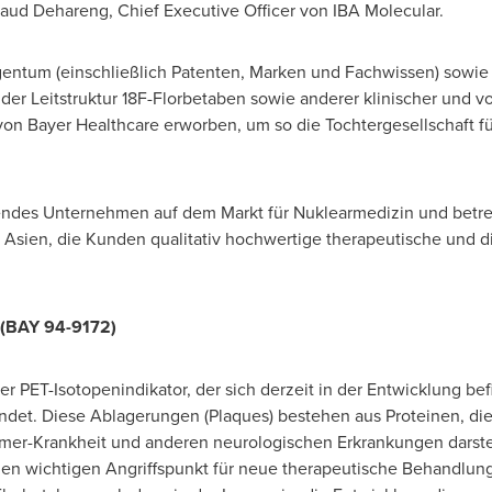
aud Dehareng, Chief Executive Officer von IBA Molecular.
Eigentum (einschließlich Patenten, Marken und Fachwissen) sowie
der Leitstruktur 18F-Florbetaben sowie anderer klinischer und 
n Bayer Healthcare erworben, um so die Tochtergesellschaft fü
rendes Unternehmen auf dem Markt für Nuklearmedizin und betre
Asien, die Kunden qualitativ hochwertige therapeutische und d
 (BAY 94-9172)
ter PET-Isotopenindikator, der sich derzeit in der Entwicklung be
det. Diese Ablagerungen (Plaques) bestehen aus Proteinen, di
mer-Krankheit und anderen neurologischen Erkrankungen darst
en wichtigen Angriffspunkt für neue therapeutische Behandlungen