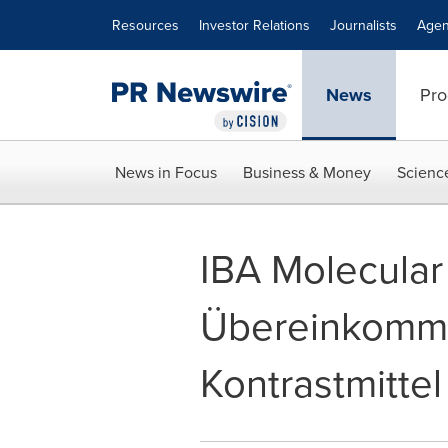
Accessibility Statement
Skip Navigation
Resources
Investor Relations
Journalists
Agen
News
Pro
News in Focus
Business & Money
Scienc
IBA Molecular
Übereinkomme
Kontrastmittel