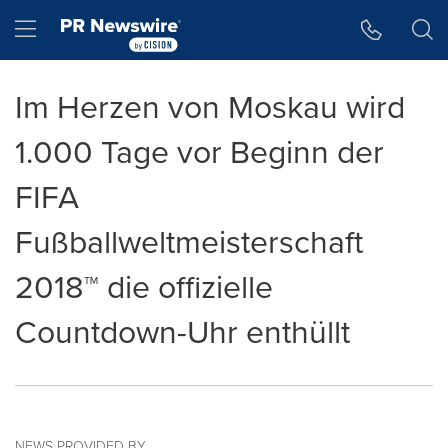
Accessibility Statement
Skip Navigation
Hamburger menu
Im Herzen von Moskau wird
1.000 Tage vor Beginn der
FIFA
Fußballweltmeisterschaft
2018™ die offizielle
Countdown-Uhr enthüllt
NEWS PROVIDED BY