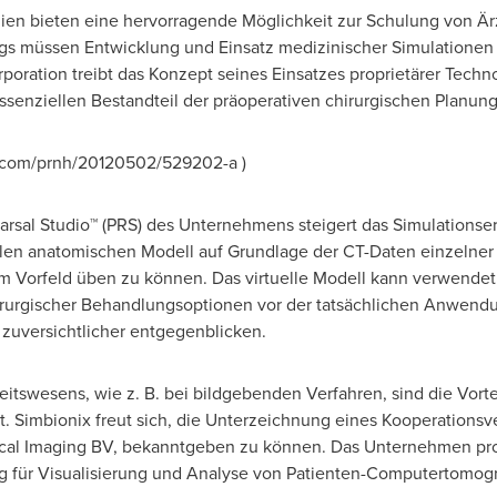
ien bieten eine hervorragende Möglichkeit zur Schulung von Är
ngs müssen Entwicklung und Einsatz medizinischer Simulationen
poration treibt das Konzept seines Einsatzes proprietärer Tech
ssenziellen Bestandteil der präoperativen chirurgischen Planun
.com/prnh/20120502/529202-a )
sal Studio™ (PRS) des Unternehmens steigert das Simulationser
alen anatomischen Modell auf Grundlage der CT-Daten einzelner
 Vorfeld üben zu können. Das virtuelle Modell kann verwendet 
irurgischer Behandlungsoptionen vor der tatsächlichen Anwend
zuversichtlicher entgegenblicken.
tswesens, wie z. B. bei bildgebenden Verfahren, sind die Vorte
 Simbionix freut sich, die Unterzeichnung eines Kooperationsve
ical Imaging BV, bekanntgeben zu können. Das Unternehmen prod
 für Visualisierung und Analyse von Patienten-Computertomogr