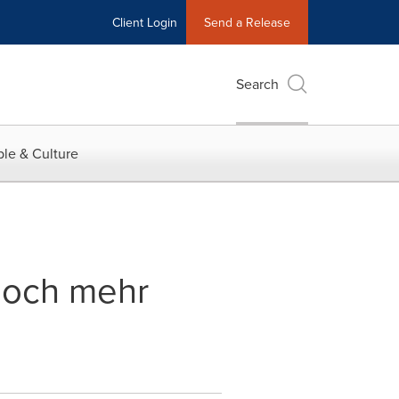
Client Login
Send a Release
Search
le & Culture
 noch mehr