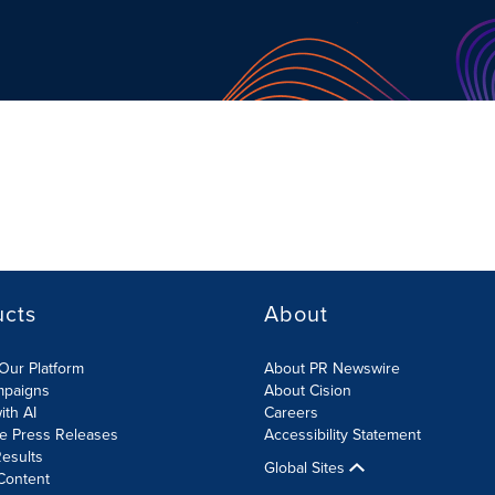
ucts
About
Our Platform
About PR Newswire
mpaigns
About Cision
ith AI
Careers
te Press Releases
Accessibility Statement
esults
Global Sites
Content