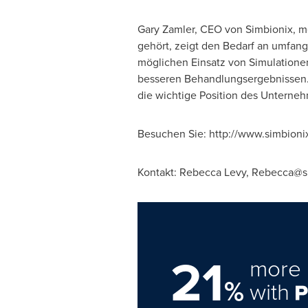
Gary Zamler
, CEO
von Simbionix
, m
gehört, zeigt den Bedarf an umfan
möglichen Einsatz von Simulationen
besseren Behandlungsergebnissen. D
die wichtige Position des Unterneh
Besuchen Sie: http://www.simbionix
Kontakt:
Rebecca Levy
,
Rebecca@s
21
more 
%
with