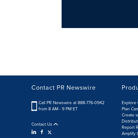
Contact PR Newswire
Prod
Call PR Newswire at 888-776-0942
Explore 
from 8 AM - 9 PM ET
Plan Ca
Create w
Distribu
Contact Us
Report R
Amplify 