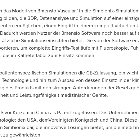
ch das
Modell von
3mensio Vascular™ in die Simbionix-Simulatio
bilden, die 3DR, Datenanalyse und Simulation auf einer einzige
leuten ermöglichen, einen Eingriff in einem komplett virtuellen
 Dadurch werden Nutzer der 3mensio Software noch besser auf 
usätzliche Simulationseinsichten bietet. Die von der Software ers
rtieren, um komplette Eingriffs-Testläufe mit Fluoroskopie, Fü
n, die im Katheterlabor zum Einsatz kommen.
e patientenspezifischen Simulationen die CE-Zulassung, ein wichti
 Technologie und hin zum Ausbau von dessen Einsatz in der klini
ng des Produkts mit den strengen Anforderungen der Gesetzge
eit und Leistungsfähigkeit medizinischer Geräte.
RS vor Kurzem in
China
als Patent zugelassen. Das Unternehmen 
hnologie: den USA, demVereinigten Königreich und
China
.
Diese 
 Simbionix dar, die innovative Lösungen bietet, um die medizin
t zu gewährleisten.