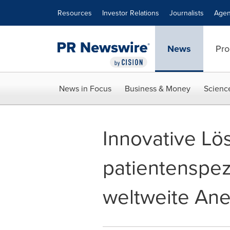
Accessibility Statement
Skip Navigation
Resources
Investor Relations
Journalists
Agen
News
Pro
News in Focus
Business & Money
Scienc
Innovative Lö
patientenspez
weltweite An