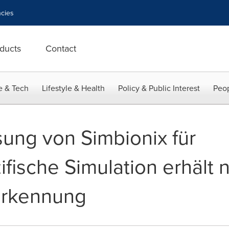
cies
ducts
Contact
e & Tech
Lifestyle & Health
Policy & Public Interest
Peop
sung von Simbionix für
ifische Simulation erhält
erkennung