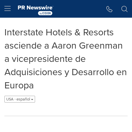
Accessibility Statement
Skip Navigation
Hamburger menu
Interstate Hotels & Resorts
asciende a Aaron Greenman
a vicepresidente de
Adquisiciones y Desarrollo en
Europa
USA - español