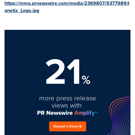
https://mma.prnewswire.com/media/2369807/5377989/I
onetix_Logo.jpg
21
%
more press release
views with
Request a Demo