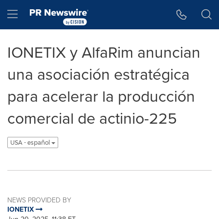
Accessibility Statement
Skip Navigation
Hamburger menu
IONETIX y AlfaRim anuncian
una asociación estratégica
para acelerar la producción
comercial de actinio-225
USA - español
NEWS PROVIDED BY
IONETIX