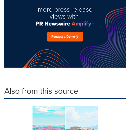
more press release
views with
Request a Demo
Also from this source