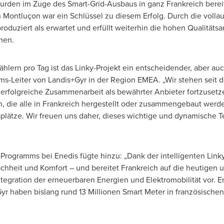
wurden im Zuge des Smart-Grid-Ausbaus in ganz Frankreich bereit
 Montluçon war ein Schlüssel zu diesem Erfolg. Durch die vollau
roduziert als erwartet und erfüllt weiterhin die hohen Qualität
men.
ählern pro Tag ist das Linky-Projekt ein entscheidender, aber auc
rims-Leiter von Landis+Gyr in der Region EMEA. „Wir stehen seit 
ie erfolgreiche Zusammenarbeit als bewährter Anbieter fortzus
, die alle in Frankreich hergestellt oder zusammengebaut werden
tsplätze. Wir freuen uns daher, dieses wichtige und dynamisch
Programms bei Enedis fügte hinzu: „Dank der intelligenten Linky-
hheit und Komfort – und bereitet Frankreich auf die heutigen
ntegration der erneuerbaren Energien und Elektromobilität vor.
Gyr haben bislang rund 13 Millionen Smart Meter in französische