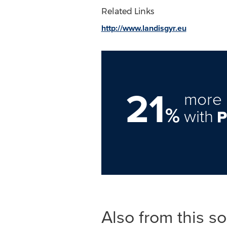
Related Links
http://www.landisgyr.eu
21
more 
%
with
Also from this s