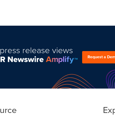
press release views
Request a De
ource
Ex