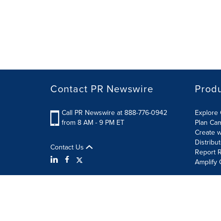
Contact PR Newswire
Prod
Call PR Newswire at 888-776-0942
Explore 
from 8 AM - 9 PM ET
Plan Ca
Create w
Distribu
Contact Us
Report R
Amplify 
Terms of Use
Privacy Policy
Information Security P