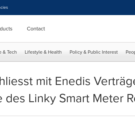
cies
ducts
Contact
e & Tech
Lifestyle & Health
Policy & Public Interest
Peop
liesst mit Enedis Verträge
 des Linky Smart Meter R