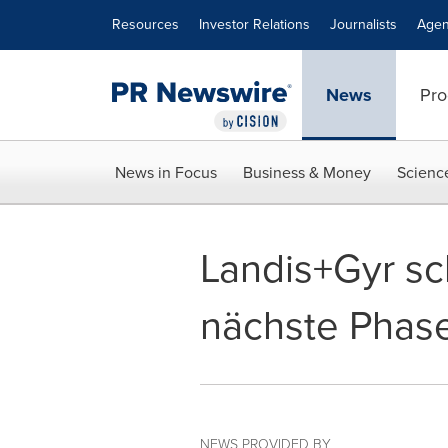
Accessibility Statement
Skip Navigation
Resources
Investor Relations
Journalists
Agen
News
Pro
News in Focus
Business & Money
Scienc
Landis+Gyr sch
nächste Phase
NEWS PROVIDED BY