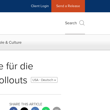
Client Login
Send a Release
Search
le & Culture
 für die
ollouts
USA - Deutsch
SHARE THIS ARTICLE