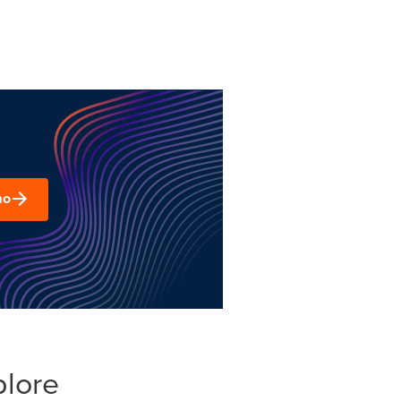
mo
plore