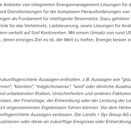
de Anbieter von integrierten Energiemanagement-Lösungen für di
n und Dienstleistungen für die komplexen Herausforderungen v
ngen als Fundament für intelligente Stromnetze. Dazu gehören
nik für das Verteilnetz, Laststeuerung, sowie Lösungen für Ana
dern verteilt auf fünf Kontinenten. Mit einem Umsatz von rund
US
eren einziges Ziel es ist, der Welt zu helfen, Energie besser z
zukunftsgerichtete Aussagen enthalten, z.B. Aussagen wie "glau
können", "könnten", "möglicherweise", "wird" oder ähnliche Ausdr
nd unbekannten Risiken, Unsicherheiten und anderen Faktoren
ssen, der Finanzlage, der Entwicklung oder der Leistung der L
lizit angenommenen Ergebnissen führen können. Vor dem Hinter
ukunftsgerichtete Aussagen verlassen. Die Landis + Gyr Group A
lisieren oder diese an zukünftige Ereignisse oder Entwicklun