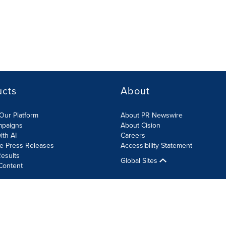
ucts
About
Our Platform
About PR Newswire
mpaigns
About Cision
ith AI
Careers
te Press Releases
Accessibility Statement
esults
Global Sites
Content
olicy
Site Map
RSS
Cookies