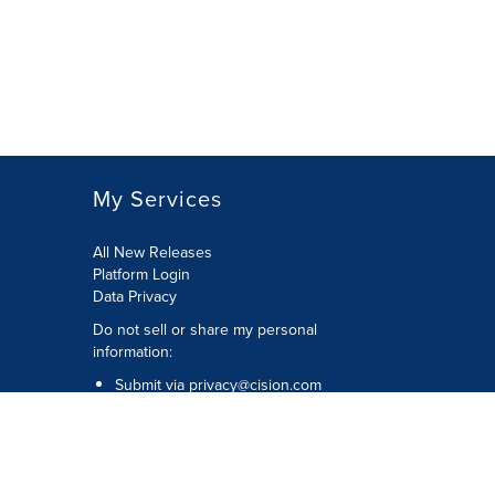
My Services
All New Releases
Platform Login
Data Privacy
Do not sell or share my personal
information
:
Submit via
privacy@cision.com
Call Privacy toll-free:
877-297-8921
Copyright © 2026
Cision
US Inc.