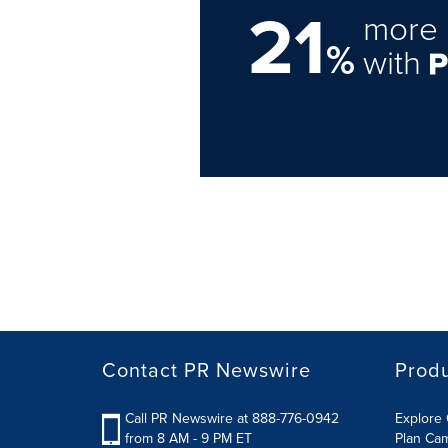
21
more 
%
with
Contact PR Newswire
Prod
Call PR Newswire at 888-776-0942
Explore 
from 8 AM - 9 PM ET
Plan Ca