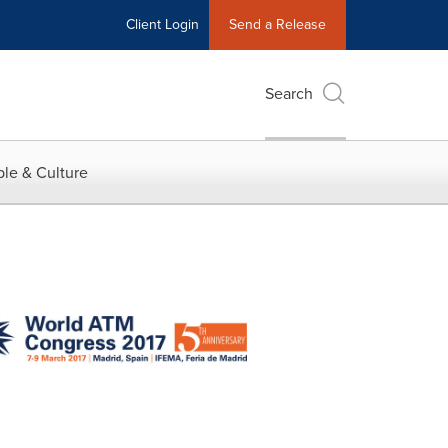
Client Login
Send a Release
Search
le & Culture