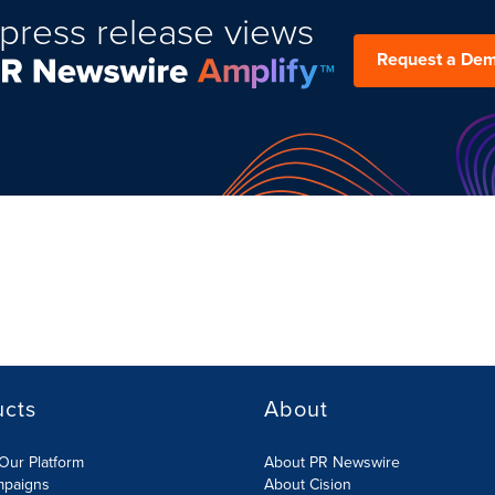
press release views
Request a De
ucts
About
Our Platform
About PR Newswire
mpaigns
About Cision