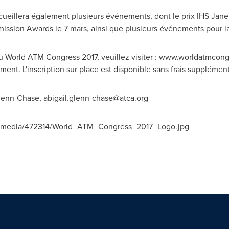
eillera également plusieurs événements, dont le prix IHS Jane'
sion Awards le 7 mars, ainsi que plusieurs événements pour la p
u World ATM Congress 2017, veuillez visiter : www.worldatmcongr
ent. L'inscription sur place est disponible sans frais supplément
Glenn-Chase
,
abigail.glenn-chase@atca.org
om/media/472314/World_ATM_Congress_2017_Logo.jpg