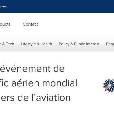
cies
ducts
Contact
e & Tech
Lifestyle & Health
Policy & Public Interest
Peop
d événement de
fic aérien mondial
ers de l'aviation