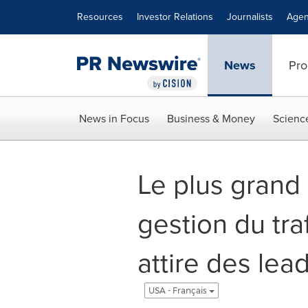
Accessibility Statement
Skip Navigation
Resources
Investor Relations
Journalists
Agen
News
Pro
News in Focus
Business & Money
Scienc
Le plus gran
gestion du tra
attire des lead
USA - Français