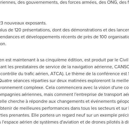
iennes, des gouvernements, des forces armées, des ONG, des fab
23 nouveaux exposants.
plus de 120 présentations, dont des démonstrations et des lance
 tendances et développements récents de près de 100 organisati
ion.
 est maintenant à sa cinquième édition, est produit par le Civil
nt les prestataires de service de la navigation aérienne, CANSO) 
 contrôle du trafic aérien, ATCA). Le thème de la conférence es
 Quatre séances réparties sur deux matinées exploreront la meilleu
ironnement complexe. Cela commencera avec la vision d'une co
pagnies aériennes, mais comment l'entreprise de transport aérien
lle cherche à répondre aux changements et événements géopoli
btenir de meilleures performances dans tous les secteurs et sur 
rties prenantes. Elle portera un regard neuf sur un exemple pré
 l'espace aérien de systèmes d'aviation et de drones pilotés à di