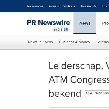
Accessibility Statement
Skip Navigation
Resources
Investor Relations
Journalists
Agen
News
Pro
News in Focus
Business & Money
Scienc
Leiderschap, 
ATM Congress
bekend
USA - Nederlan