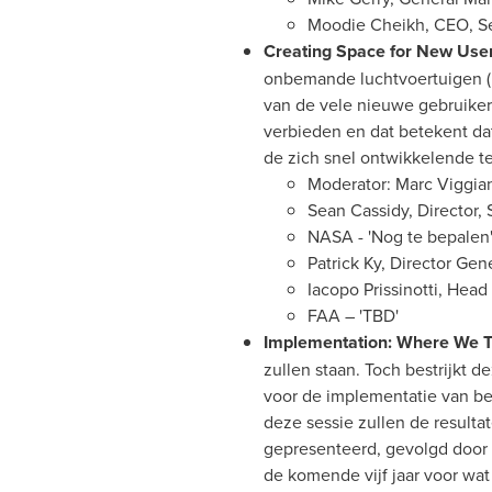
Moodie Cheikh
, CEO, S
Creating Space for New Use
onbemande luchtvoertuigen (U
van de vele nieuwe gebruiker
verbieden en dat betekent da
de zich snel ontwikkelende t
Moderator:
Marc Viggia
Sean Cassidy
, Director,
NASA - 'Nog te bepalen
Patrick Ky
, Director Gen
Iacopo Prissinotti
, Head
FAA – 'TBD'
Implementation: Where We T
zullen staan. Toch bestrijkt d
voor de implementatie van be
deze sessie zullen de result
gepresenteerd, gevolgd door 
de komende vijf jaar voor wat