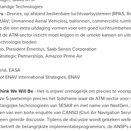
earidge Technologies
rs -
Drones, op afstand bedienbare luchtvaartsystemen (RPAS; Rem
AV; Unmanned Aerial Vehicles), ballonnen, commerciële ruimtev
s die een extra uitdaging vormen voor een goed luchtruimbehee
t de ATM-sector inzicht moet krijgen in de unieke kansen en ui
echnologie bieden.
no
, President Emeritus, Saab Sensis Corporation
 Strategic Partnerships, Amazon Prime Air
'
eral, EASA
 of ENAV International Strategies, ENAV
hink We Will Be
- Het is vrijwel onmogelijk om precies te voorsp
eze 5-jaartermijn precies het tijdsframe waar de ATM-sector voor 
langrijke technologieën
van SESAR
en met name van NextGen, 
aten van een korte enquête
van CANSO
(Civil Air Navigation Ser
een geleide discussie. Tijdens de discussie wordt gekeken wel
 betreft de belangrijkste implementatieprogramma's, de ANSP's 