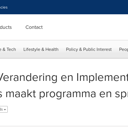
cies
ducts
Contact
e & Tech
Lifestyle & Health
Policy & Public Interest
Peop
Verandering en Implement
 maakt programma en sp
ds