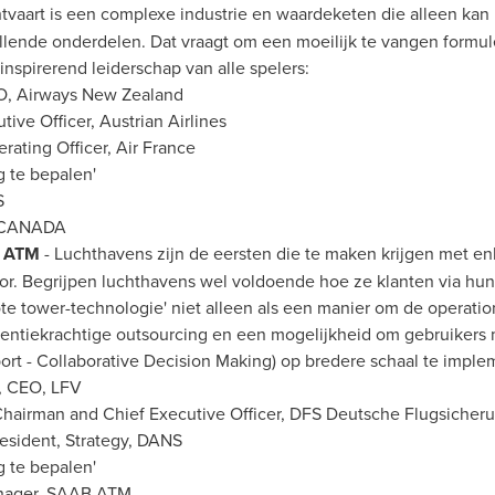
tvaart is een complexe industrie en waardeketen die alleen kan 
lende onderdelen. Dat vraagt om een moeilijk te vangen formul
nspirerend leiderschap van alle spelers:
O, Airways New Zealand
tive Officer, Austrian Airlines
erating Officer, Air France
 te bepalen'
S
CANADA
nd ATM
- Luchthavens zijn de eersten die te maken krijgen met en
or. Begrijpen luchthavens wel voldoende hoe ze klanten via h
e tower-technologie' niet alleen als een manier om de operation
rentiekrachtige outsourcing en een mogelijkheid om gebruikers
rt - Collaborative Decision Making) op bredere schaal te imple
, CEO, LFV
Chairman and Chief Executive Officer, DFS Deutsche Flugsiche
President, Strategy, DANS
 te bepalen'
nager,
SAAB ATM