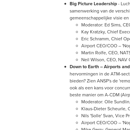
Big Picture Leadership
- Luch
samenwerking van de verschil
gemeenschappelijke visie en i
Moderator:
Ed Sims
, CE
Kay Kratzky, Chief Execu
Eric Schramm
, Chief Op
Airport CEO/COO – 'Nog
Martin Rolfe
, CEO, NAT
Neil Wilson
, CEO,
NAV 
Down to Earth – Airports a
hervormingen in de ATM-sect
bieden? Zien ANSP's de 'remot
ook als een kans voor concur
beste manier om A-CDM (Airpo
Moderator:
Olle Sundlin
Klaus-Dieter Scheurle
, 
Nils 'Solle' Svan, Vice 
Airport CEO/COO – 'Nog
Mike Gerry
, General Ma