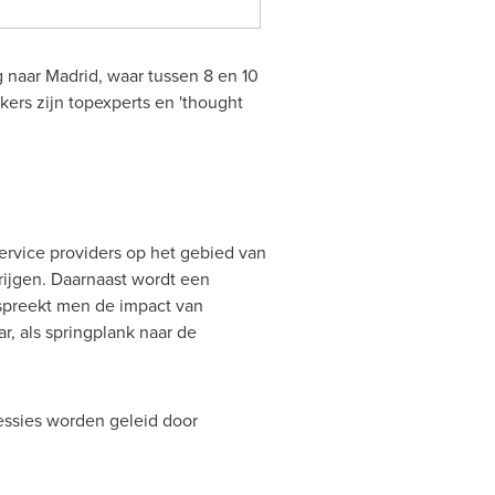
g naar
Madrid
, waar tussen 8 en 10
rs zijn topexperts en 'thought
ervice providers op het gebied van
rijgen. Daarnaast wordt een
spreekt men de impact van
, als springplank naar de
essies worden geleid door