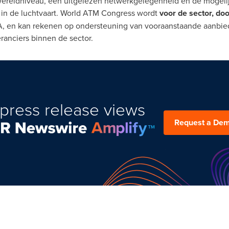
wereldniveau, een uitgelezen netwerkgelegenheid en de mogeli
 in de luchtvaart. World ATM Congress wordt
voor de sector, do
en kan rekenen op ondersteuning van vooraanstaande aanbie
ranciers binnen de sector.
press release views
Request a De