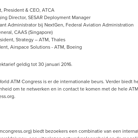
t
, President & CEO, ATCA
ging Director, SESAR Deployment Manager
tant Administrator bij NextGen, Federal Aviation Administration
eneral, CAAS (
Singapore
)
esident, Strategy – ATM, Thales
dent, Airspace Solutions - ATM, Boeing
ktarief geldig tot 30 januari 2016.
ld ATM Congress is er de internationale beurs. Verder biedt he
nheid om te netwerken en in contact te komen met de hele AT
ss.org.
ongress.org) biedt bezoekers een combinatie van een internat