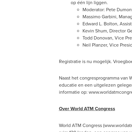
op één lijn liggen.
Moderator:
Pete Dumon
Massimo Garbini
, Mana
Edward L. Bolton
, Assis
Kevin Shum
, Director G
Todd Donovan
, Vice Pr
Neil Planzer
, Vice Presi
Registratie is nu mogelijk. Vroegboe
Naast het congresprogramma van Wor
educatie en een uitgelezen gelege
informatie op: www.worldatmcongre
Over World ATM Congress
World ATM Congress (www.worldatmc