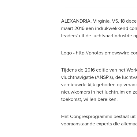
ALEXANDRIA, Virginia
, VS, 18 dec
maart 2016 een indrukwekkend cong
leaders' uit de luchtvaartindustrie
Logo - http://photos.prnewswire.c
Tijdens de 2016 editie van het Wor
vluchtnavigatie (ANSP's), de lucht
vernieuwde kijk geboden op verand
nieuwkomers in het luchtruim en za
toekomst, willen bereiken.
Het Congresprogramma bestaat uit v
vooraanstaande experts die allemaa