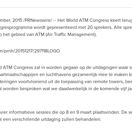
ember, 2015 /PRNewswire/ -- Het World ATM Congress keert teru
resprogramma wordt gepresenteerd met 20 sprekers. Alle spreke
 op het gebied van ATM (Air Traffic Management).
om/prnh/20151217/297118LOGO
ld ATM Congress zal in worden gegaan op de uitdagingen waar s
vaartmaatschappijen en luchthavens gezamenlijk mee te maken k
eringen voortvloeiend uit de toepassing van remote towers, be
l worden besproken wat we daadwerkelijk in de komende vijf jaar
ier informatieve sessies die op 8 en 9 maart plaatsvinden. De s
l een verschillende uitdaging zullen behandelen: