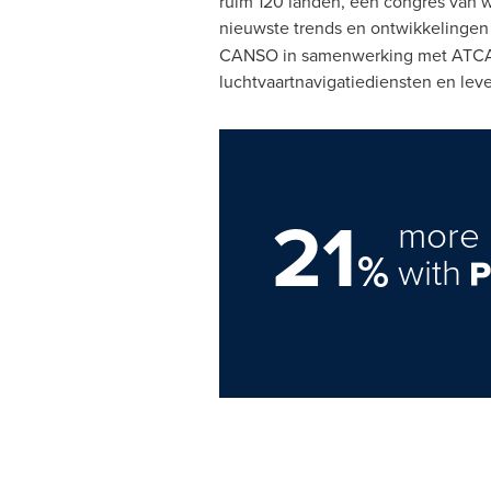
ruim 120 landen, een congres van 
nieuwste trends en ontwikkelingen
CANSO in samenwerking met ATCA, 
luchtvaartnavigatiediensten en leve
21
more 
%
with