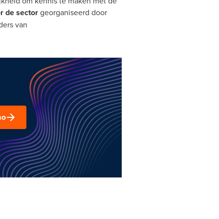
jkheid om kennis te maken met de
or de sector
georganiseerd door
ders van
mo