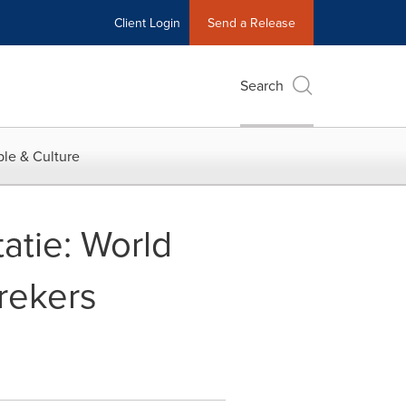
Client Login
Send a Release
Search
le & Culture
atie: World
rekers