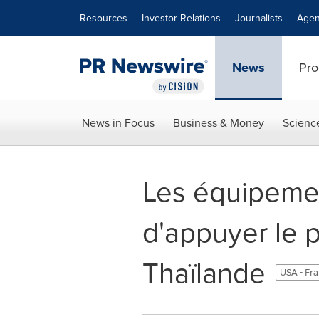
Accessibility Statement
Skip Navigation
Resources
Investor Relations
Journalists
Agen
News
Pro
News in Focus
Business & Money
Scienc
Les équipeme
d'appuyer le pr
Thaïlande
USA - Fr