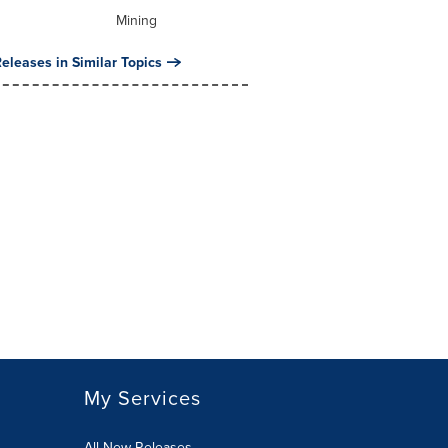
Mining
eleases in Similar Topics
My Services
All New Releases