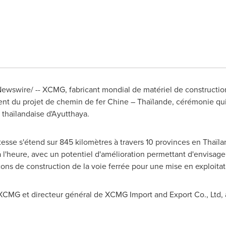
wswire/ -- XCMG, fabricant mondial de matériel de construction e
ent du projet de chemin de fer Chine – Thaïlande, cérémonie qui 
 thaïlandaise d'Ayutthaya.
tesse s'étend sur 845 kilomètres à travers 10 provinces en Thaïla
 l'heure, avec un potentiel d'amélioration permettant d'envisager 
nçons de construction de la voie ferrée pour une mise en exploita
 XCMG et directeur général de XCMG Import and Export Co., Ltd, 