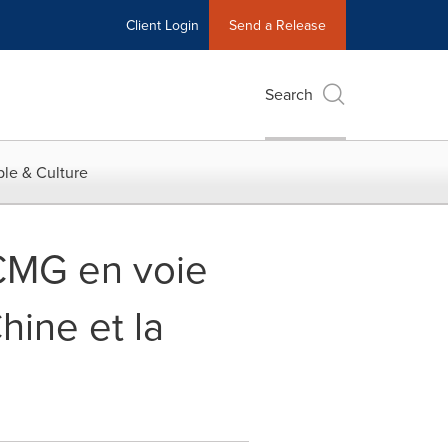
Client Login
Send a Release
Search
le & Culture
CMG en voie
hine et la