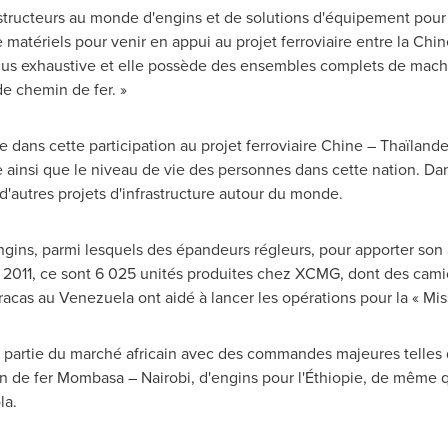
structeurs au monde d'engins et de solutions d'équipement pour 
atériels pour venir en appui au projet ferroviaire entre la Chine 
 plus exhaustive et elle possède des ensembles complets de mach
de chemin de fer. »
se dans cette participation au projet ferroviaire Chine – Thaïlande
e ainsi que le niveau de vie des personnes dans cette nation. Dan
d'autres projets d'infrastructure autour du monde.
ins, parmi lesquels des épandeurs régleurs, pour apporter son a
 2011, ce sont 6 025 unités produites chez XCMG, dont des ca
racas
au
Venezuela
ont aidé à lancer les opérations pour la « M
artie du marché africain avec des commandes majeures telles q
in de fer Mombasa –
Nairobi
, d'engins pour l'Éthiopie, de même
la
.