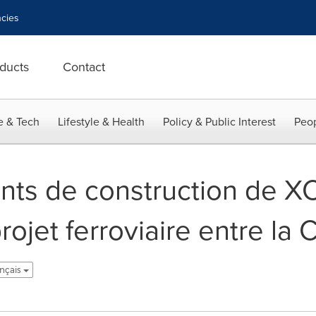
cies
ducts
Contact
e & Tech
Lifestyle & Health
Policy & Public Interest
Peop
nts de construction de X
ojet ferroviaire entre la C
ançais