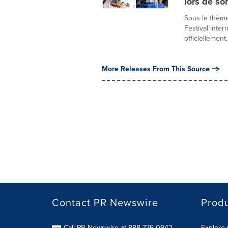
lors de so
Sous le thème
Festival inter
officiellement..
More Releases From This Source
Contact PR Newswire
Prod
Call PR Newswire at 888-776-0942
Explore 