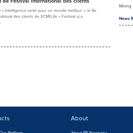
n 8e Festival international des clients
Mining
 « Intelligence verte pour un monde meilleur », le 8e
national des clients de XCMG (le « Festival ») a
News R
.
ucts
About
Our Platform
About PR Newswire