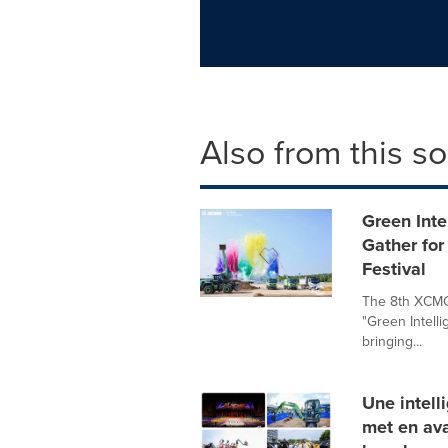
Also from this s
Green Inte
Gather for
Festival
The 8th XCMG 
"Green Intelli
bringing...
Une intell
met en ava