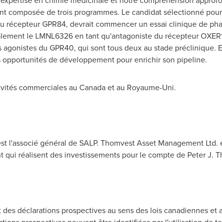
expertise en chimie médicinale et notre compréhension approfo
ent composée de trois programmes. Le candidat sélectionné pour
du récepteur GPR84, devrait commencer un essai clinique de ph
lement le LMNL6326 en tant qu'antagoniste du récepteur OXER1,
s agonistes du GPR40, qui sont tous deux au stade préclinique. 
s opportunités de développement pour enrichir son pipeline.
ivités commerciales au
Canada
et au Royaume-Uni.
 l'associé général de SALP. Thomvest Asset Management Ltd. et 
 qui réalisent des investissements pour le compte de Peter J. T
es déclarations prospectives au sens des lois canadiennes et a