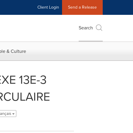
Client Login
Send a Release
Search
le & Culture
XE 13E-3
RCULAIRE
rançais