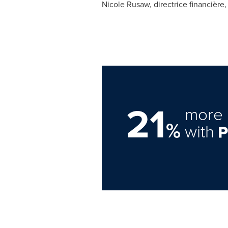
Nicole Rusaw
, directrice financière
21
more 
%
with