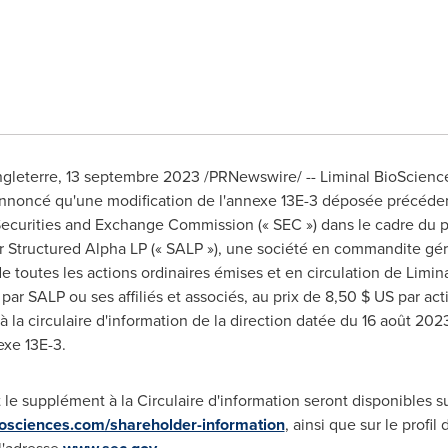
ngleterre
,
13 septembre 2023
/PRNewswire/ -- Liminal BioScience
 a annoncé qu'une modification de l'annexe 13E-3 déposée précé
Securities and Exchange Commission (« SEC ») dans le cadre d
r Structured Alpha LP (« SALP »), une société en commandite gér
outes les actions ordinaires émises et en circulation de Liminal
ar SALP ou ses affiliés et associés, au prix de 8,50 $ US par ac
la circulaire d'information de la direction datée du 16 août 2023 
exe 13E-3.
 le supplément à la Circulaire d'information seront disponibles su
biosciences.com/shareholder-information
, ainsi que sur le profi