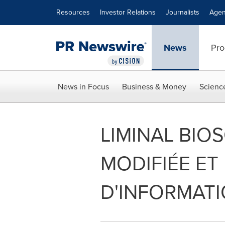
Accessibility Statement
Skip Navigation
Resources
Investor Relations
Journalists
Agen
News
Pro
News in Focus
Business & Money
Scienc
LIMINAL BIO
MODIFIÉE ET
D'INFORMATI