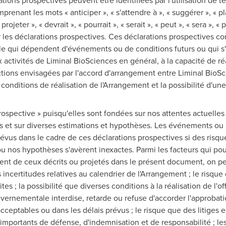
tions prospectives peuvent être identifiées par l'utilisation de t
prenant les mots « anticiper », « s'attendre à », « suggérer », « plan
« projeter », « devrait », « pourrait », « serait », « peut », « sera », 
ier les déclarations prospectives. Ces déclarations prospective
le qui dépendent d'événements ou de conditions futurs ou qui s'y
ux activités de Liminal BioSciences en général, à la capacité de ré
ctions envisagées par l'accord d'arrangement entre Liminal BioSc
 conditions de réalisation de l'Arrangement et la possibilité d'une 
rospective » puisqu'elles sont fondées sur nos attentes actuelle
s et sur diverses estimations et hypothèses. Les événements ou l
évus dans le cadre de ces déclarations prospectives si des risq
ou nos hypothèses s'avèrent inexactes. Parmi les facteurs qui pour
ment de ceux décrits ou projetés dans le présent document, on peut 
 incertitudes relatives au calendrier de l'Arrangement ; le risque
tes ; la possibilité que diverses conditions à la réalisation de l'of
vernementale interdise, retarde ou refuse d'accorder l'approbatio
cceptables ou dans les délais prévus ; le risque que des litiges 
importants de défense, d'indemnisation et de responsabilité ; les