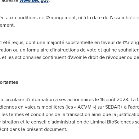
l'adresse
www.sec.gov
.
e aux conditions de l'Arrangement, ni à la date de l'assemblée ex
gement.
t été reçus, dont une majorité substantielle en faveur de l'Arran
ation ou un formulaire d'instructions de vote et qui ne souhaiten
et les actionnaires continuent d'avoir le droit de révoquer ou de
ortantes
 circulaire d'information à ses actionnaires le 16 août 2023. La C
iennes en valeurs mobilières (les « ACVM ») sur SEDAR+ à l'adr
les termes et conditions de la transaction ainsi que la justifica
istration et le conseil d'administration de Liminal BioSciences s
crit dans le présent document.