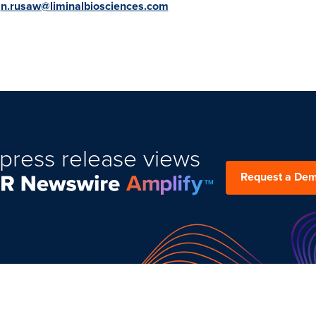
,
n.rusaw@liminalbiosciences.
com
press release views
Request a De