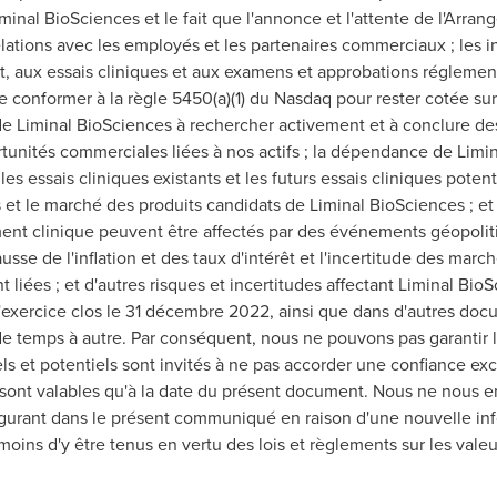
iminal BioSciences et le fait que l'annonce et l'attente de l'Arra
elations avec les employés et les partenaires commerciaux ; les
, aux essais cliniques et aux examens et approbations réglement
e conformer à la règle 5450(a)(1) du Nasdaq pour rester cotée sur
 de Liminal BioSciences à rechercher activement et à conclure d
rtunités commerciales liées à nos actifs ; la dépendance de Limin
les essais cliniques existants et les futurs essais cliniques pote
t le marché des produits candidats de Liminal BioSciences ; et l'
ent clinique peuvent être affectés par des événements géopolit
se de l'inflation et des taux d'intérêt et l'incertitude des marc
nt liées ; et d'autres risques et incertitudes affectant Liminal Bi
l'exercice clos le 31 décembre 2022, ainsi que dans d'autres doc
 temps à autre. Par conséquent, nous ne pouvons pas garantir la
ls et potentiels sont invités à ne pas accorder une confiance ex
e sont valables qu'à la date du présent document. Nous ne nous
figurant dans le présent communiqué en raison d'une nouvelle in
 moins d'y être tenus en vertu des lois et règlements sur les vale