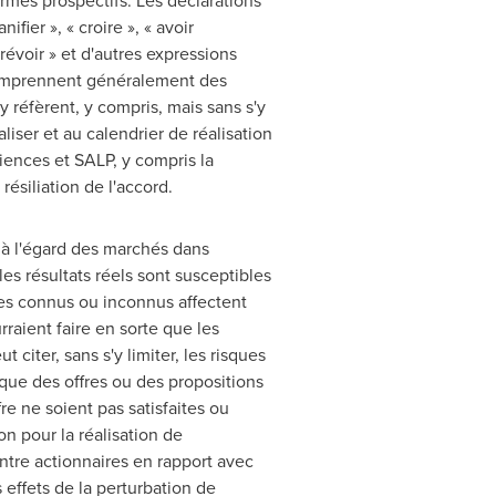
ermes prospectifs. Les déclarations
ifier », « croire », « avoir
« prévoir » et d'autres expressions
s comprennent généralement des
 réfèrent, y compris, mais sans s'y
aliser et au calendrier de réalisation
iences et SALP, y compris la
résiliation de l'accord.
s à l'égard des marchés dans
es résultats réels sont susceptibles
ues connus ou inconnus affectent
raient faire en sorte que les
citer, sans s'y limiter, les risques
 que des offres ou des propositions
fre ne soient pas satisfaites ou
n pour la réalisation de
entre actionnaires en rapport avec
 effets de la perturbation de