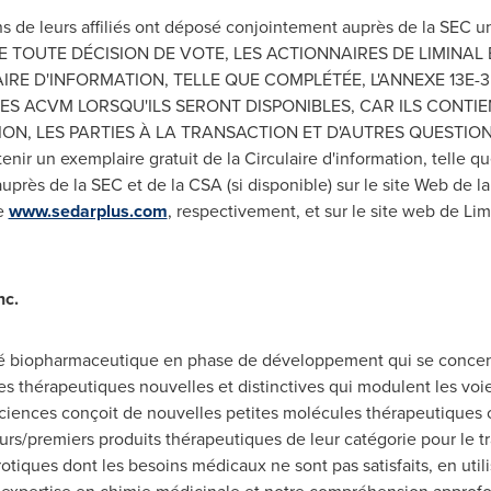
ins de leurs affiliés ont déposé conjointement auprès de la SEC u
RE TOUTE DÉCISION DE VOTE, LES ACTIONNAIRES DE LIMINAL
IRE D'INFORMATION, TELLE QUE COMPLÉTÉE, L'ANNEXE 13E
DES ACVM LORSQU'ILS SERONT DISPONIBLES, CAR ILS CONT
N, LES PARTIES À LA TRANSACTION ET D'AUTRES QUESTIONS 
enir un exemplaire gratuit de la Circulaire d'information, telle 
rès de la SEC et de la CSA (si disponible) sur le site Web de la
se
www.sedarplus.com
, respectivement, et sur le site web de Lim
nc.
té biopharmaceutique en phase de développement qui se concentr
 thérapeutiques nouvelles et distinctives qui modulent les voi
ciences conçoit de nouvelles petites molécules thérapeutiques 
eurs/premiers produits thérapeutiques de leur catégorie pour le 
otiques dont les besoins médicaux ne sont pas satisfaits, en util