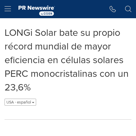
Accessibility Statement
Skip Navigation
Hamburger menu
LONGi Solar bate su propio
récord mundial de mayor
eficiencia en células solares
PERC monocristalinas con un
23,6%
USA - español