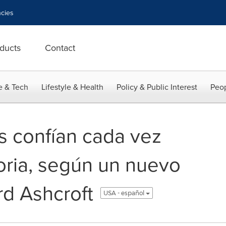
cies
ducts
Contact
e & Tech
Lifestyle & Health
Policy & Public Interest
Peop
s confían cada vez
toria, según un nuevo
d Ashcroft
USA - español