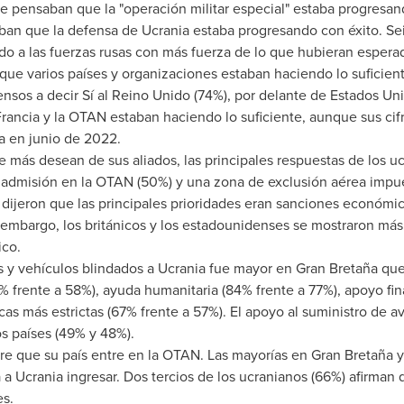
ue pensaban que la "operación militar especial" estaba progresan
ban que la defensa de Ucrania estaba progresando con éxito.
Se
ndo a las fuerzas rusas con más fuerza de lo que hubieran espera
que varios países y organizaciones estaban haciendo lo suficient
nsos a decir Sí al Reino Unido (74%), por delante de Estados Uni
rancia y la OTAN estaban haciendo lo suficiente, aunque sus cif
a en junio de 2022.
e más desean de sus aliados, las principales respuestas de los 
a admisión en la OTAN (50%) y una zona de exclusión aérea impues
dijeron que las principales prioridades eran sanciones económic
 embargo, los británicos y los estadounidenses se mostraron más
ico.
s y vehículos blindados a Ucrania fue mayor en Gran Bretaña qu
 frente a 58%), ayuda humanitaria (84% frente a 77%), apoyo fin
as más estrictas (67% frente a 57%). El apoyo al suministro de a
s países (49% y 48%).
re que su país entre en la OTAN. Las mayorías en Gran Bretaña 
a Ucrania ingresar. Dos tercios de los ucranianos (66%) afirman 
es.