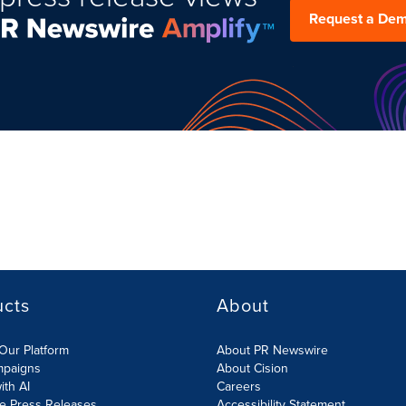
Request a De
ucts
About
Our Platform
About PR Newswire
mpaigns
About Cision
ith AI
Careers
te Press Releases
Accessibility Statement