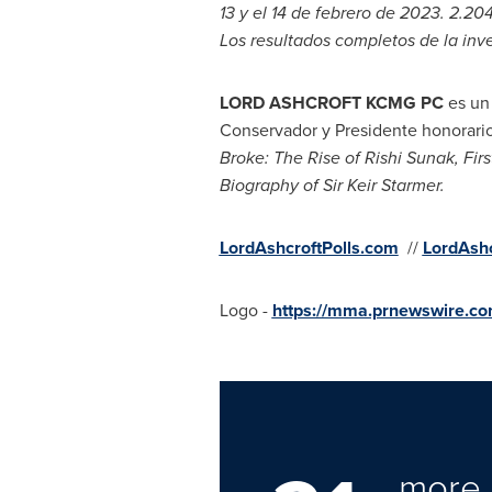
13 y el 14 de febrero de 2023. 2.20
Los resultados completos de la inv
LORD ASHCROFT KCMG PC
es un
Conservador y Presidente honorario 
Broke: The Rise of
Rishi Sunak
, Fir
Biography of Sir
Keir Starmer
.
LordAshcroftPolls.com
//
LordAsh
Logo -
https://mma.prnewswire.c
more 