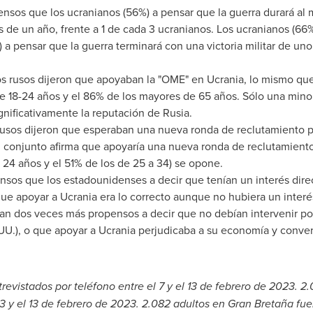
nsos que los ucranianos (56%) a pensar que la guerra durará al 
s de un año, frente a 1 de cada 3 ucranianos. Los ucranianos (6
 a pensar que la guerra terminará con una victoria militar de un
los rusos dijeron que apoyaban la "OME" en Ucrania, lo mismo que
e 18-24 años y el 86% de los mayores de 65 años. Sólo una mino
nificativamente la reputación de Rusia.
 rusos dijeron que esperaban una nueva ronda de reclutamiento 
u conjunto afirma que apoyaría una nueva ronda de reclutamiento
 24 años y el 51% de los de 25 a 34) se opone.
nsos que los estadounidenses a decir que tenían un interés direc
que apoyar a Ucrania era lo correcto aunque no hubiera un interé
an dos veces más propensos a decir que no debían intervenir por
UU.), o que apoyar a Ucrania perjudicaba a su economía y convert
revistados por teléfono entre el 7 y el 13 de febrero de 2023. 2
 3 y el 13 de febrero de 2023. 2.082 adultos en Gran Bretaña fue