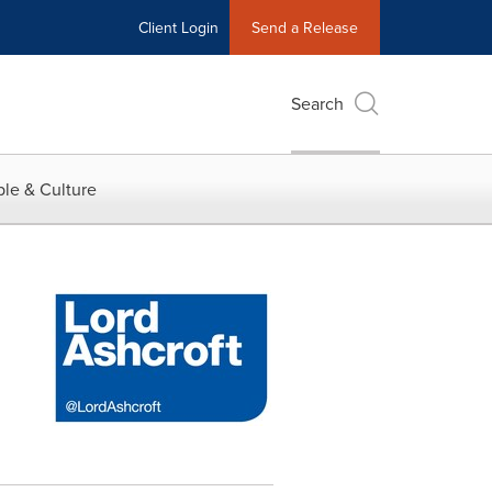
Client Login
Send a Release
Search
le & Culture