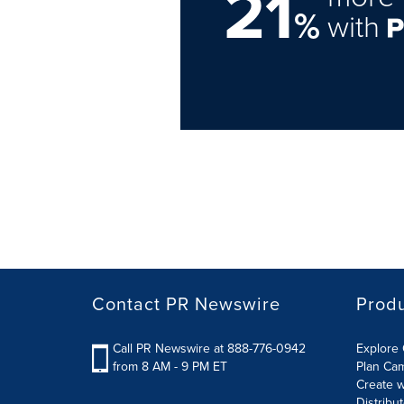
21
%
with
Contact PR Newswire
Prod
Call PR Newswire at 888-776-0942
Explore 
from 8 AM - 9 PM ET
Plan Ca
Create w
Distribu