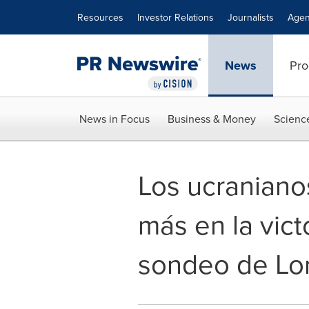
Accessibility Statement
Skip Navigation
Resources
Investor Relations
Journalists
Agen
News
Pro
News in Focus
Business & Money
Scienc
Los ucraniano
más en la vic
sondeo de Lor