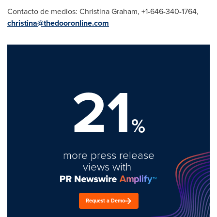
Contacto de medios:
Christina Graham
, +1-646-340-1764,
christina@thedooronline.com
21
%
more press release
views with
Request a Demo