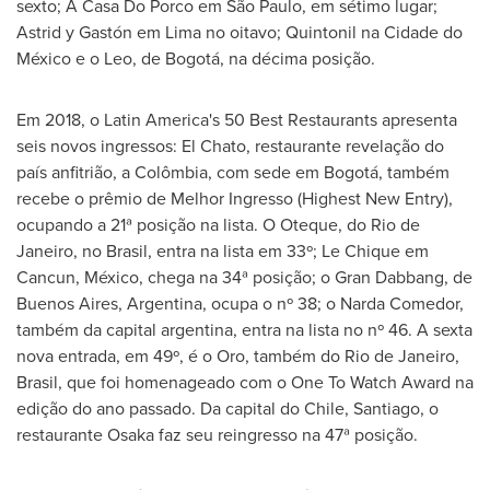
sexto; A Casa Do Porco em São Paulo, em sétimo lugar;
Astrid y Gastón em
Lima
no oitavo; Quintonil na Cidade do
México e o Leo, de Bogotá, na décima posição.
Em 2018, o
Latin America's
50 Best Restaurants apresenta
seis novos ingressos: El Chato, restaurante revelação do
país anfitrião, a Colômbia, com sede em Bogotá, também
recebe o prêmio de Melhor Ingresso (Highest New Entry),
ocupando a 21ª posição na lista. O Oteque, do
Rio de
Janeiro
, no
Brasil
, entra na lista em 33º;
Le Chique
em
Cancun
, México, chega na 34ª posição; o Gran Dabbang, de
Buenos Aires, Argentina
, ocupa o nº 38; o Narda Comedor,
também da capital argentina, entra na lista no nº 46. A sexta
nova entrada, em 49º, é o Oro, também do
Rio de Janeiro
,
Brasil
, que foi homenageado com o One To Watch Award na
edição do ano passado. Da capital do
Chile
,
Santiago
, o
restaurante
Osaka
faz seu reingresso na 47ª posição.