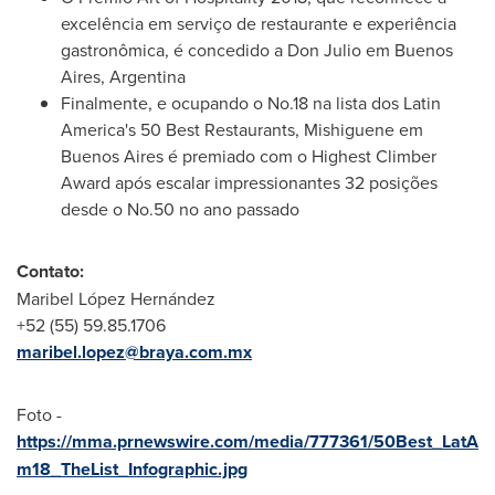
excelência em serviço de restaurante e experiência
gastronômica, é concedido a
Don Julio
em
Buenos
Aires, Argentina
Finalmente, e ocupando o No.18 na lista dos
Latin
America's
50 Best Restaurants, Mishiguene em
Buenos Aires
é premiado com o Highest Climber
Award após escalar impressionantes 32 posições
desde o No.50 no ano passado
Contato:
Maribel López Hernández
+52 (55) 59.85.1706
maribel.lopez@braya.com.mx
Foto -
https://mma.prnewswire.com/media/777361/50Best_LatA
m18_TheList_Infographic.jpg