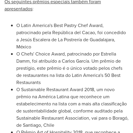
Os seguintes prêmios especiais também foram
apresentados
:
O
Latin America's
Best Pastry Chef Award,
patrocinado pela República del
Cacao
, foi concedido
a Jesús Escalera de La Postrería de
Guadalajara
,
México
O Chefs' Choice Award, patrocinado por
Estrella
Damm
, foi atribuído a Carlos García. Um prêmio de
prestígio, este prêmio é o único votado pelos chefs
de restaurantes na lista do
Latin America's
50 Best
Restaurants
O Sustainable Restaurant Award 2018, um novo
prêmio na América Latina que reconhece um
estabelecimento na lista com a mais alta classificação
de sustentabilidade global, conforme auditado pela
Sustainable Restaurant Association, vai para o Boragó,
de
Santiago, Chile
O Prêmio Art of Hospitality 2018, que reconhece a