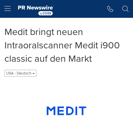
Accessibility Statement
Skip Navigation
Hamburger menu
Medit bringt neuen
Intraoralscanner Medit i900
classic auf den Markt
USA - Deutsch