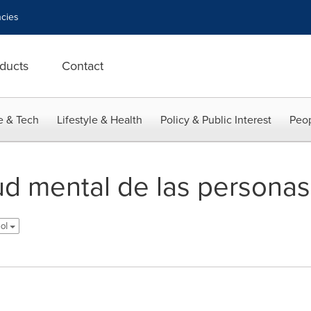
cies
ducts
Contact
e & Tech
Lifestyle & Health
Policy & Public Interest
Peop
lud mental de las persona
ñol