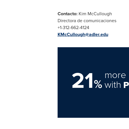
Contacto:
Kim McCullough
Directora de comunicaciones
+1-312-662-4124
KMcCullough@adler.edu
21
more 
%
with