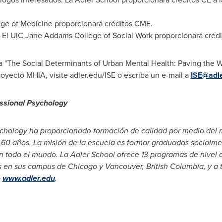
ege of Medicine proporcionará créditos CME.
s: El UIC Jane Addams College of Social Work proporcionará crédi
 "The Social Determinants of Urban Mental Health: Paving the Wa
oyecto MHIA, visite adler.edu/ISE o escriba un e-mail a
ISE@adle
ssional Psychology
ychology ha proporcionado formación de calidad por medio del 
 60 años. La misión de la escuela es formar graduados socialme
n todo el mundo.
La
Adler School
ofrece 13 programas de nivel 
es en sus campus de
Chicago
y Vancouver,
British Columbia
, y a
b
www.adler.edu
.