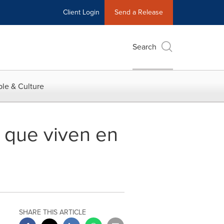
Client Login
Send a Release
Search
le & Culture
s que viven en
SHARE THIS ARTICLE