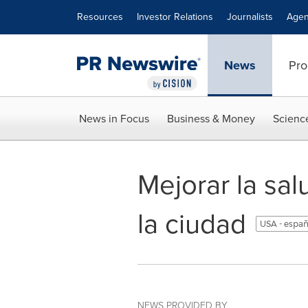
Accessibility Statement
Skip Navigation
Resources
Investor Relations
Journalists
Agen
News
Pro
News in Focus
Business & Money
Scienc
Mejorar la sa
la ciudad
USA - espa
NEWS PROVIDED BY