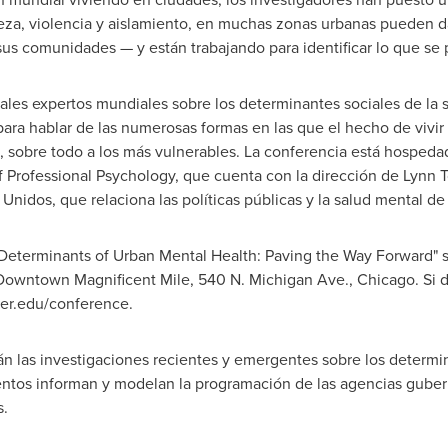
eza, violencia y aislamiento, en muchas zonas urbanas pueden da
sus comunidades — y están trabajando para identificar lo que se 
ales expertos mundiales sobre los determinantes sociales de la 
ara hablar de las numerosas formas en las que el hecho de vivir 
, sobre todo a los más vulnerables. La conferencia está hospedad
 Professional Psychology, que cuenta con la dirección de
Lynn 
nidos, que relaciona las políticas públicas y la salud mental d
 Determinants of Urban Mental Health: Paving the Way Forward" se
 Downtown Magnificent Mile, 540 N. Michigan Ave.,
Chicago
. Si
dler.edu/conference.
n las investigaciones recientes y emergentes sobre los determin
tos informan y modelan la programación de las agencias guber
s.