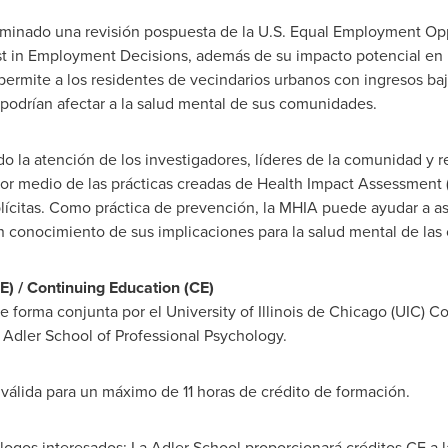
aminado una revisión pospuesta de la U.S. Equal Employment Op
t in Employment Decisions, además de su impacto potencial en 
ermite a los residentes de vecindarios urbanos con ingresos ba
e podrían afectar a la salud mental de sus comunidades.
do la atención de los investigadores, líderes de la comunidad y 
por medio de las prácticas creadas de Health Impact Assessment (
ícitas. Como práctica de prevención, la MHIA puede ayudar a aseg
un conocimiento de sus implicaciones para la salud mental de la
) / Continuing Education (CE)
de forma conjunta por el
University of Illinois
de
Chicago
(UIC) Co
a
Adler School
of Professional Psychology.
 válida para un máximo de 11 horas de crédito de formación.
ólogos interesados: La Adler School proporcionará créditos CE a