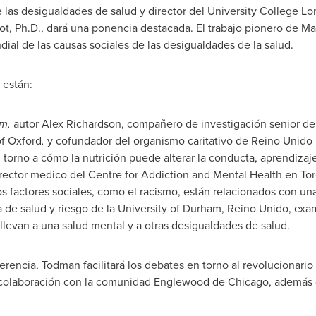
 las desigualdades de salud y director del University College Lon
ot, Ph.D., dará una ponencia destacada. El trabajo pionero de M
al de las causas sociales de las desigualdades de la salud.
 están:
m,
autor
Alex Richardson
, compañero de investigación senior de
of Oxford
,
y cofundador del organismo caritativo de Reino Unid
n torno a cómo la nutrición puede alterar la conducta, aprendizaj
director medico del Centre for Addiction and Mental Health en
To
 factores sociales, como el racismo, están relacionados con un
ra de salud y riesgo de la University of
Durham
, Reino Unido, exa
llevan a una salud mental y a otras desigualdades de salud.
erencia, Todman facilitará los debates en torno al revolucionari
 colaboración con la comunidad Englewood de
Chicago
, además d