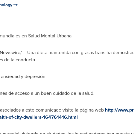
chology
 mundiales en Salud Mental Urbana
RNewswire/ -- Una dieta mantenida con grasas trans ha demostrad
s de la conducta.
a ansiedad y depresión.
ones de acceso a un buen cuidado de la salud.
a asociados a este comunicado visite la página web
http://www.p
lth-of-city-dwellers-164761416.html
n mundial viviendo en ciudades, los investigadores han puesto 