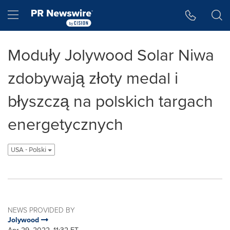
Accessibility Statement
Skip Navigation
Hamburger menu
Moduły Jolywood Solar Niwa
zdobywają złoty medal i
błyszczą na polskich targach
energetycznych
USA - Polski
NEWS PROVIDED BY
Jolywood