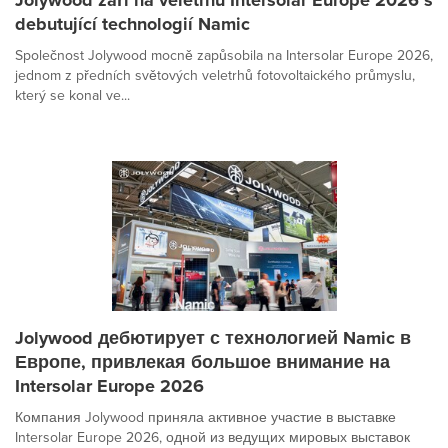
debutující technologií Namic
Společnost Jolywood mocně zapůsobila na Intersolar Europe 2026,
jednom z předních světových veletrhů fotovoltaického průmyslu,
který se konal ve...
Jolywood дебютирует с технологией Namic в
Европе, привлекая большое внимание на
Intersolar Europe 2026
Компания Jolywood приняла активное участие в выставке
Intersolar Europe 2026, одной из ведущих мировых выставок