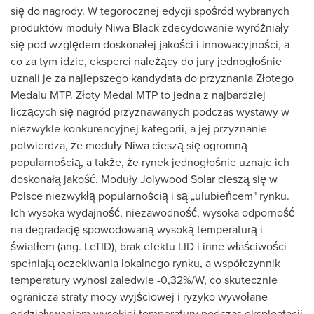
się do nagrody. W tegorocznej edycji spośród wybranych
produktów moduły Niwa Black zdecydowanie wyróżniały
się pod względem doskonałej jakości i innowacyjności, a
co za tym idzie, eksperci należący do jury jednogłośnie
uznali je za najlepszego kandydata do przyznania Złotego
Medalu MTP. Złoty Medal MTP to jedna z najbardziej
liczących się nagród przyznawanych podczas wystawy w
niezwykle konkurencyjnej kategorii, a jej przyznanie
potwierdza, że moduły Niwa cieszą się ogromną
popularnością, a także, że rynek jednogłośnie uznaje ich
doskonałą jakość. Moduły Jolywood Solar cieszą się w
Polsce niezwykłą popularnością i są „ulubieńcem" rynku.
Ich wysoka wydajność, niezawodność, wysoka odporność
na degradację spowodowaną wysoką temperaturą i
światłem (ang. LeTID), brak efektu LID i inne właściwości
spełniają oczekiwania lokalnego rynku, a współczynnik
temperatury wynosi zaledwie -0,32%/W, co skutecznie
ogranicza straty mocy wyjściowej i ryzyko wywołane
oddziaływaniem wysokiej temperatury podczas eksploatacji