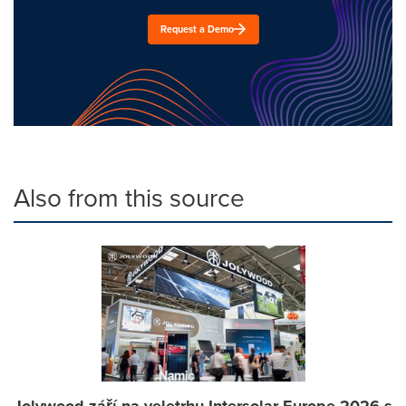
Request a Demo
Also from this source
Jolywood září na veletrhu Intersolar Europe 2026 s