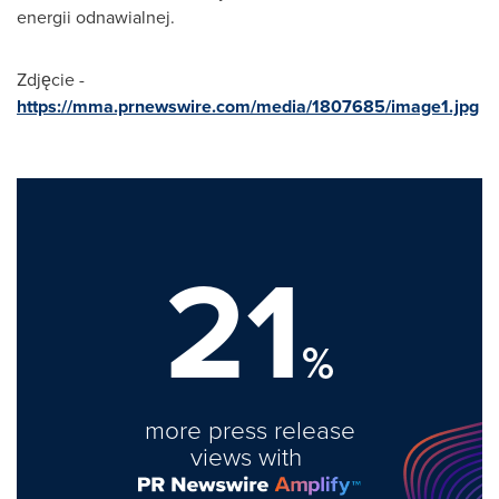
energii odnawialnej.
Zdjęcie -
https://mma.prnewswire.com/media/1807685/image1.jpg
21
%
more press release
views with