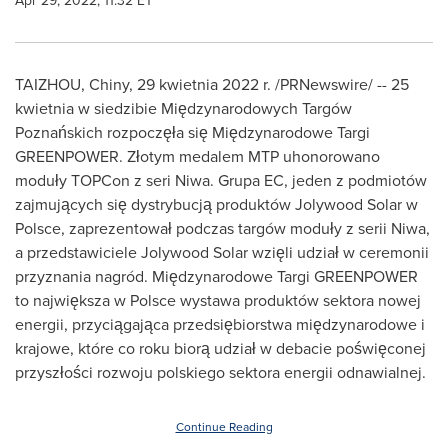
Apr 29, 2022, 11:32 ET
TAIZHOU, Chiny
,
29 kwietnia 2022 r.
/PRNewswire/ -- 25
kwietnia w siedzibie Międzynarodowych Targów
Poznańskich rozpoczęła się Międzynarodowe Targi
GREENPOWER. Złotym medalem MTP uhonorowano
moduły TOPCon z seri Niwa. Grupa EC, jeden z podmiotów
zajmujących się dystrybucją produktów Jolywood Solar w
Polsce, zaprezentował podczas targów moduły z serii Niwa,
a przedstawiciele Jolywood Solar wzięli udział w ceremonii
przyznania nagród. Międzynarodowe Targi GREENPOWER
to największa w Polsce wystawa produktów sektora nowej
energii, przyciągająca przedsiębiorstwa międzynarodowe i
krajowe, które co roku biorą udział w debacie poświęconej
przyszłości rozwoju polskiego sektora energii odnawialnej.
Continue Reading