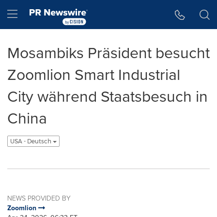
Accessibility Statement
Skip Navigation
Hamburger menu
Mosambiks Präsident besucht
Zoomlion Smart Industrial
City während Staatsbesuch in
China
USA - Deutsch
NEWS PROVIDED BY
Zoomlion