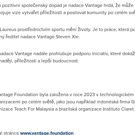
o pozitivní společenský dopad je nadace Vantage hrdá, že může 
pojuje vize vytvářet příležitosti a posilovat komunity po celém sv
 Laureus prostřednictvím sportu mění životy. Je to práce, která po
nný ředitel nadace Vantage Steven Xie.
nadace Vantage nadále prohlubuje podporu iniciativ, které dokážo
ěji, příležitosti a lepší budoucnost.
Vantage Foundation byla založena v roce 2023 v technologickém 
nizacemi po celém světě, jako jsou například indonéská firma Gr
izace Teach For Malaysia a brazilská organizace Instituto Claret
é stránce
www.vantage.foundation