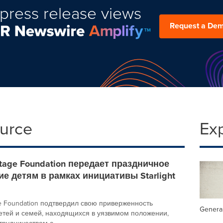
press release views
Request a De
ource
Ex
tage Foundation передает праздничное
е детям в рамках инициативы Starlight
e Foundation подтвердил свою приверженность
General
етей и семей, находящихся в уязвимом положении,