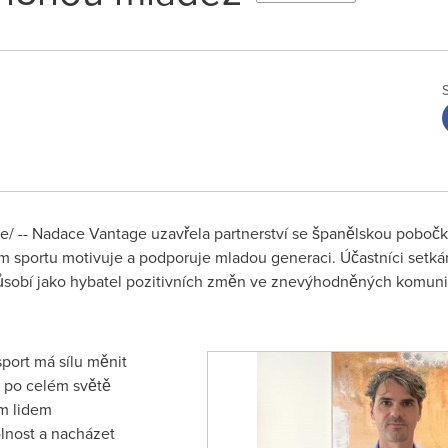
/ -- Nadace Vantage uzavřela partnerství se španělskou poboč
ím sportu motivuje a podporuje mladou generaci. Účastníci setkání
ůsobí jako hybatel pozitivních změn ve znevýhodněných komunit
port má sílu měnit
 po celém světě
m lidem
lnost a nacházet