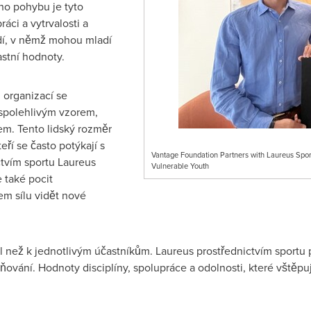
ho pohybu je tyto
áci a vytrvalosti a
dí, v němž mohou mladí
astní hodnoty.
 organizací se
 spolehlivým vzorem,
jem. Tento lidský rozměr
eří se často potýkají s
Vantage Foundation Partners with Laureus Sport
ctvím sportu Laureus
Vulnerable Youth
e také pocit
em sílu vidět nové
ež k jednotlivým účastníkům. Laureus prostřednictvím sportu p
ování. Hodnoty disciplíny, spolupráce a odolnosti, které vštěpuje