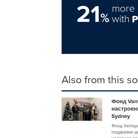
21
more 
%
with
Also from this s
Фонд Van
настроени
Sydney
Фонд Vantag
поддержке д