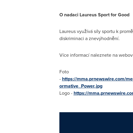
O nadaci Laureus Sport for Good
Laureus využívá síly sportu k promě
diskriminaci a znevýhodnění.
Více informací naleznete na webov
Foto
-
https://mma.prnewswire.com/me
ormative_Power.jpg
Logo -
https://mma.prnewswire.c