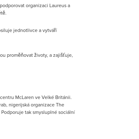
podporovat organizaci Laureus a
ětě.
siluje jednotlivce a vytváří
u proměňovat životy, a zajišťuje,
centru McLaren ve Velké Británii.
ab, nigerijská organizace The
. Podporuje tak smysluplné sociální