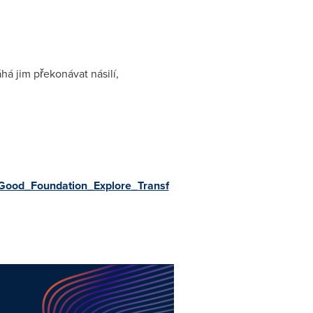
há jim překonávat násilí,
Good_Foundation_Explore_Transf