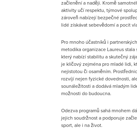
začlenění a naději. Kromě samotné
aktivity učí respektu, týmové spolupr
zároveň nabízejí bezpečné prostře
lidé získávat sebevědomí a pocit vl
Pro mnoho účastníků i partnerských
metodika organizace Laureus stala
který nabízí stabilitu a skutečný zá
je klíčový zejména pro mladé lidi, kt
nejistotou či osaměním. Prostředni
rozvíjí nejen fyzické dovednosti, al
sounáležitosti a dodává mladým lid
možnosti do budoucna.
Odezva programů sahá mnohem dál n
jejich soudržnost a podporuje začleň
sport, ale i na život.