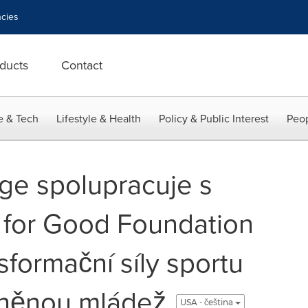
cies
ducts
Contact
e & Tech
Lifestyle & Health
Policy & Public Interest
Peop
ge spolupracuje s
 for Good Foundation
nsformační síly sportu
něnou mládež
USA - čeština