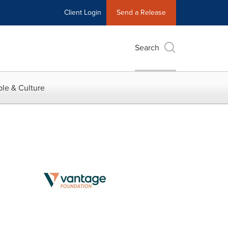
Client Login
Send a Release
Search
le & Culture