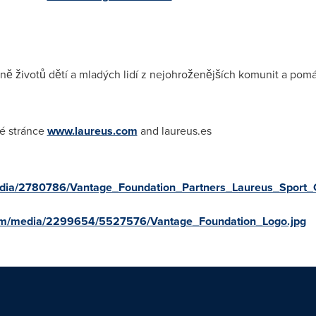
ně životů dětí a mladých lidí z nejohroženějších komunit a pomá
é stránce
www.laureus.com
and laureus.es
dia/2780786/Vantage_Foundation_Partners_Laureus_Sport_
om/media/2299654/5527576/Vantage_Foundation_Logo.jpg