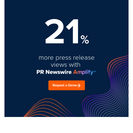
21
%
more press release
views with
Request a Demo