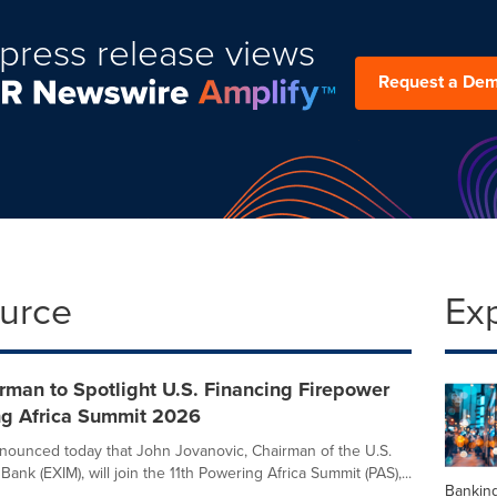
press release views
Request a De
ource
Ex
man to Spotlight U.S. Financing Firepower
ng Africa Summit 2026
ounced today that John Jovanovic, Chairman of the U.S.
Bank (EXIM), will join the 11th Powering Africa Summit (PAS),...
Banking