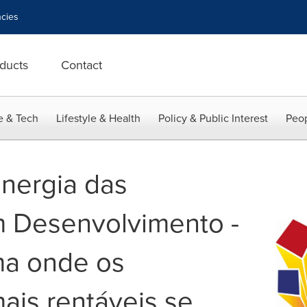
cies
ducts
Contact
e & Tech
Lifestyle & Health
Policy & Public Interest
Peop
nergia das
 Desenvolvimento -
ma onde os
ais rentáveis se