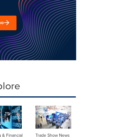
mo
plore
 & Financial
Trade Show News