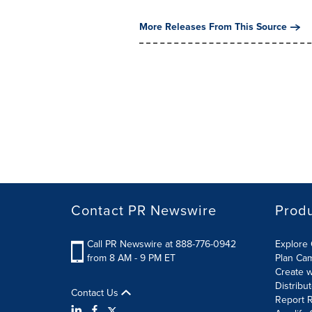
More Releases From This Source
Contact PR Newswire
Prod
Call PR Newswire at 888-776-0942
Explore 
from 8 AM - 9 PM ET
Plan Ca
Create w
Distribu
Contact Us
Report R