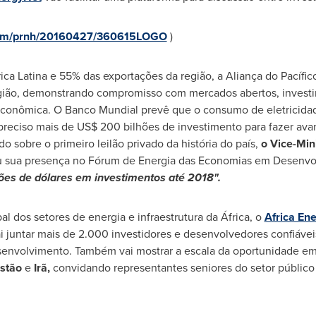
.com/prnh/20160427/360615LOGO
)
a Latina e 55% das exportações da região, a Aliança do Pacífi
ião, demonstrando compromisso com mercados abertos, investim
 econômica. O Banco Mundial prevê que o consumo de eletricidad
preciso mais de
US$ 200
bilhões de investimento para fazer ava
 sobre o primeiro leilão privado da história do país,
o Vice-Min
 sua presença no Fórum de Energia das Economias em Desenvo
ões de dólares em investimentos até 2018".
l dos setores de energia e infraestrutura da África, o
Africa En
juntar mais de 2.000 investidores e desenvolvedores confiávei
nvolvimento. Também vai mostrar a escala da oportunidade em
stão
e
Irã,
convidando representantes seniores do setor público e