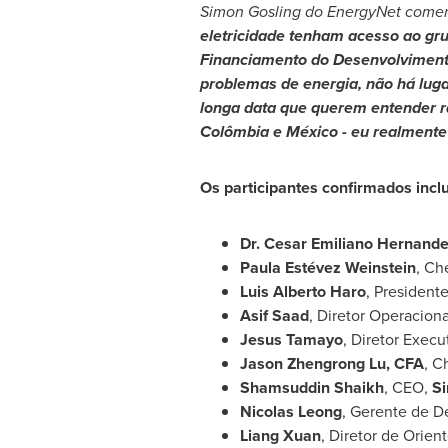
Simon Gosling
do EnergyNet comen
eletricidade tenham acesso ao gru
Financiamento do Desenvolvimento
problemas de energia, não há lug
longa data que querem entender 
Colômbia e México - eu realmente
Os participantes confirmados incl
Dr.
Cesar Emiliano Hernand
Paula Estévez Weinstein
, Ch
Luis Alberto Haro
, President
Asif Saad
, Diretor Operaciona
Jesus Tamayo
, Diretor Execu
Jason Zhengrong Lu
, CFA
, C
Shamsuddin Shaikh
, CEO,
Si
Nicolas Leong
, Gerente de D
Liang Xuan
, Diretor de Orien