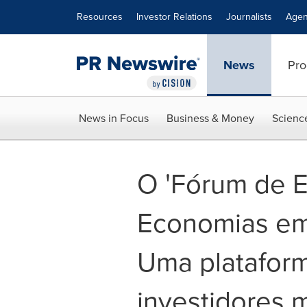
Accessibility Statement
Skip Navigation
Resources
Investor Relations
Journalists
Agen
News
Pro
News in Focus
Business & Money
Scienc
O 'Fórum de E
Economias em
Uma platafor
investidores m