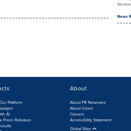
Service
News R
ucts
About
Our Platform
About PR Newswire
mpaigns
About Cision
ith AI
Careers
te Press Releases
Accessibility Statement
esults
Global Sites