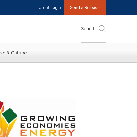
Client Login
Send a Release
Search
le & Culture