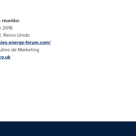
 reunião:
e 2016
, Reino Unido
ies-energy-forum.com/
utivo de Marketing
co.uk