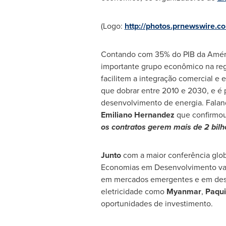
(Logo:
http://photos.prnewswire
Contando com 35% do PIB da Améric
importante grupo econômico na reg
facilitem a integração comercial e
que dobrar entre 2010 e 2030, e é 
desenvolvimento de energia. Falando
Emiliano Hernandez
que confirmou
os contratos gerem mais de 2 bilh
Junto
com a maior conferência globa
Economias em Desenvolvimento vai 
em mercados emergentes e em dese
eletricidade como
Myanmar
,
Paqui
oportunidades de investimento.