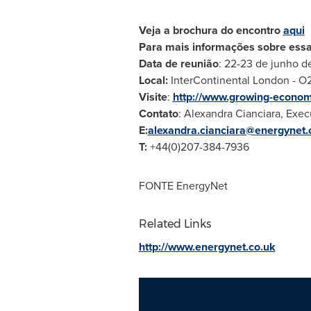
Veja a brochura do encontro
aqui
Para mais informações sobre essa
Data de reunião
: 22-23 de junho d
Local:
InterContinental
London
- O2
Visite
:
http://www.growing-econom
Contato
:
Alexandra Cianciara
, Exec
E:
alexandra.cianciara@energynet.
T:
+44(0)207-384-7936
FONTE EnergyNet
Related Links
http://www.energynet.co.uk