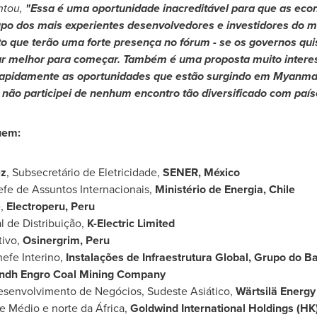
tou,
"Essa é uma oportunidade inacreditável para que as ec
po dos mais experientes desenvolvedores e investidores do m
 que terão uma forte presença no fórum - se os governos qui
ar melhor para começar.
Também é uma proposta muito interes
rapidamente as oportunidades que estão surgindo em
Myanma
 não participei de nenhum encontro tão diversificado com paí
uem:
ez
, Subsecretário de Eletricidade,
SENER, México
efe de Assuntos Internacionais,
Ministério de Energia,
Chile
e,
Electroperu,
Peru
l de Distribuição,
K-Electric Limited
tivo,
Osinergrim,
Peru
hefe Interino,
Instalações de Infraestrutura Global, Grupo do 
ndh Engro Coal Mining Company
esenvolvimento de Negócios, Sudeste Asiático,
Wärtsilä Energy
te Médio e norte da África,
Goldwind International Holdings (HK