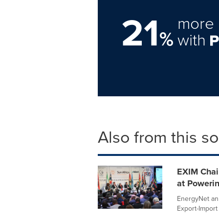
21
more 
%
with
Also from this s
EXIM Chair
at Poweri
EnergyNet ann
Export-Import 