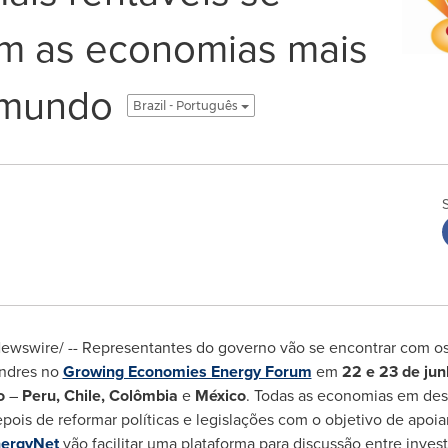
m as economias mais
 mundo
Brazil - Português
wswire/ -- Representantes do governo vão se encontrar com os 
ondres no
Growing Economies Energy Forum
em
22 e 23 de ju
co
–
Peru
,
Chile
, Colômbia
e
México
. Todas as economias em de
epois de reformar políticas e legislações com o objetivo de apo
ergyNet
vão facilitar uma plataforma para discussão entre inves