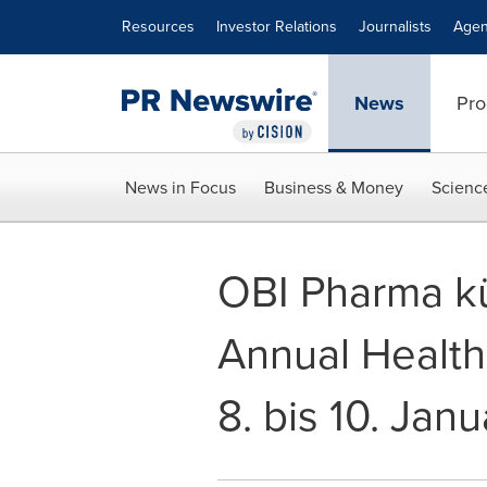
Accessibility Statement
Skip Navigation
Resources
Investor Relations
Journalists
Agen
News
Pro
News in Focus
Business & Money
Scienc
OBI Pharma kü
Annual Health
8. bis 10. Jan