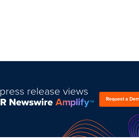
press release views
Request a De