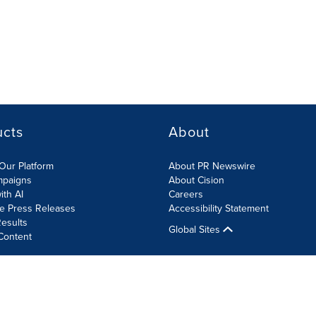
ucts
About
Our Platform
About PR Newswire
mpaigns
About Cision
ith AI
Careers
te Press Releases
Accessibility Statement
esults
Global Sites
Content
olicy
Site Map
RSS
Cookies