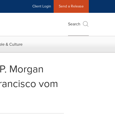
Client Login
Send a Release
Search
le & Culture
.P. Morgan
rancisco vom