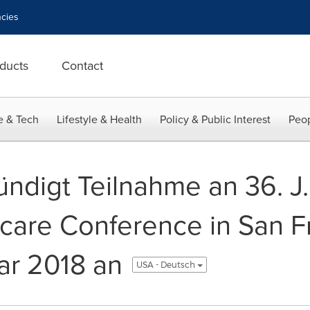
cies
ducts
Contact
e & Tech
Lifestyle & Health
Policy & Public Interest
Peop
ndigt Teilnahme an 36. J
care Conference in San F
uar 2018 an
USA - Deutsch