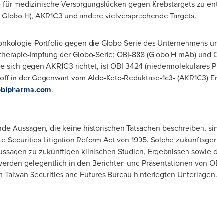
e für medizinische Versorgungslücken gegen Krebstargets zu ent
ch Globo H), AKR1C3 und andere vielversprechende Targets.
nonkologie-Portfolio gegen die Globo-Serie des Unternehmens u
ntherapie-Impfung der Globo-Serie; OBI-888 (Globo H mAb) und 
die sich gegen AKR1C3 richtet, ist OBI-3424 (niedermolekulares P
off in der Gegenwart vom Aldo-Keto-Reduktase-1c3- (AKR1C3) Enz
bipharma.com
.
ende Aussagen, die keine historischen Tatsachen beschreiben, s
e Securities Litigation Reform Act von 1995. Solche zukunftsg
Aussagen zu zukünftigen klinischen Studien, Ergebnissen sowie 
werden gelegentlich in den Berichten und Präsentationen von OBI
m Taiwan Securities and Futures Bureau hinterlegten Unterlagen.