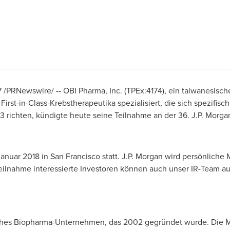
 /PRNewswire/ -- OBI Pharma, Inc. (TPEx:4174), ein taiwanesis
First-in-Class-Krebstherapeutika spezialisiert, die sich spezifis
3 richten, kündigte heute seine Teilnahme an der 36. J.P. Mor
 Januar 2018 in
San Francisco
statt. J.P. Morgan wird persönliche
Teilnahme interessierte Investoren können auch unser IR-Team a
isches Biopharma-Unternehmen, das 2002 gegründet wurde. Die M