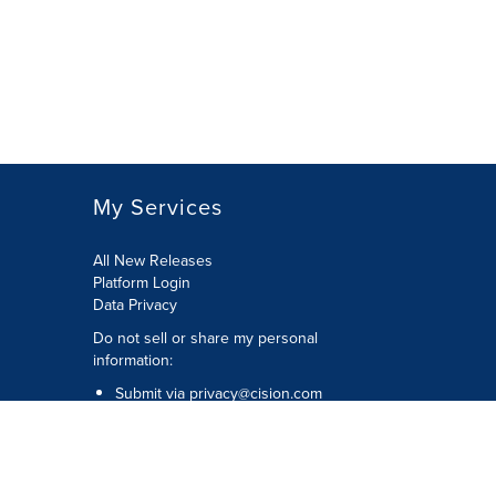
My Services
All New Releases
Platform Login
Data Privacy
Do not sell or share my personal
information
:
Submit via
privacy@cision.com
Call Privacy toll-free:
877-297-8921
Copyright © 2026
Cision
US Inc.