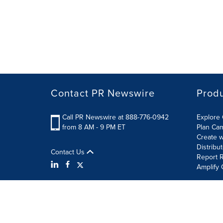
Contact PR Newswire
Prod
Call PR Newswire at 888-776-0942
Explore 
from 8 AM - 9 PM ET
Plan Ca
Create w
Distribu
Contact Us
Report R
Amplify 
Terms of Use
Privacy Policy
Information Security P