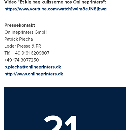
Video
"
Et kig bag kulisserne hos Onlineprinters
"
:
https://www.youtube.com/watch?v=Im8eJN8jbwg
Pressekontakt
Onlineprinters GmbH
Patrick Piecha
Leder Presse
& PR
Tlf.: +49 9161 6209807
+49 174 3077250
p.piecha@onlineprinters.dk
http://www.onlineprinters.dk
21