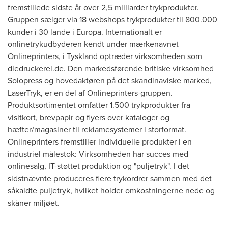
fremstillede sidste år over 2,5 milliarder trykprodukter.
Gruppen sælger via 18 webshops trykprodukter til 800.000
kunder i 30 lande i Europa. Internationalt er
onlinetrykudbyderen kendt under mærkenavnet
Onlineprinters, i Tyskland optræder virksomheden som
diedruckerei.de. Den markedsførende britiske virksomhed
Solopress og hovedaktøren på det skandinaviske marked,
LaserTryk, er en del af Onlineprinters-gruppen.
Produktsortimentet omfatter 1.500 trykprodukter fra
visitkort, brevpapir og flyers over kataloger og
hæfter/magasiner til reklamesystemer i storformat.
Onlineprinters fremstiller individuelle produkter i en
industriel målestok: Virksomheden har succes med
onlinesalg, IT-støttet produktion og "puljetryk". I det
sidstnævnte produceres flere trykordrer sammen med det
såkaldte puljetryk, hvilket holder omkostningerne nede og
skåner miljøet.