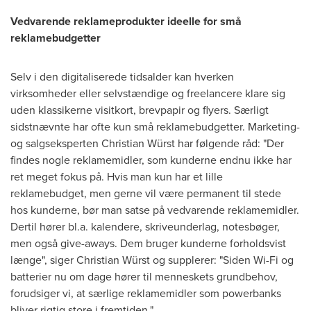
Vedvarende reklameprodukter ideelle for små
reklamebudgetter
Selv i den digitaliserede tidsalder kan hverken
virksomheder eller selvstændige og freelancere klare sig
uden klassikerne visitkort, brevpapir og flyers. Særligt
sidstnævnte har ofte kun små reklamebudgetter. Marketing-
og salgseksperten Christian Würst har følgende råd: "Der
findes nogle reklamemidler, som kunderne endnu ikke har
ret meget fokus på. Hvis man kun har et lille
reklamebudget, men gerne vil være permanent til stede
hos kunderne, bør man satse på vedvarende reklamemidler.
Dertil hører bl.a. kalendere, skriveunderlag, notesbøger,
men også give-aways. Dem bruger kunderne forholdsvist
længe", siger Christian Würst og supplerer: "Siden Wi-Fi og
batterier nu om dage hører til menneskets grundbehov,
forudsiger vi, at særlige reklamemidler som powerbanks
bliver rigtig store i fremtiden."