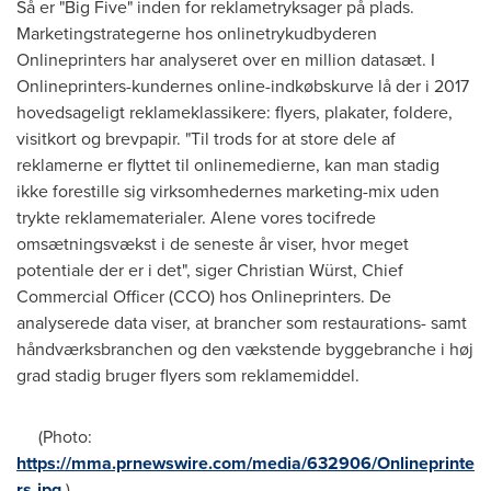
Så er "Big Five" inden for reklametryksager på plads.
Marketingstrategerne hos onlinetrykudbyderen
Onlineprinters har analyseret over en million datasæt. I
Onlineprinters-kundernes online-indkøbskurve lå der i 2017
hovedsageligt reklameklassikere: flyers, plakater, foldere,
visitkort og brevpapir. "Til trods for at store dele af
reklamerne er flyttet til onlinemedierne, kan man stadig
ikke forestille sig virksomhedernes marketing-mix uden
trykte reklamematerialer. Alene vores tocifrede
omsætningsvækst i de seneste år viser, hvor meget
potentiale der er i det", siger Christian Würst, Chief
Commercial Officer (CCO) hos Onlineprinters. De
analyserede data viser, at brancher som restaurations- samt
håndværksbranchen og den vækstende byggebranche i høj
grad stadig bruger flyers som reklamemiddel.
(Photo:
https://mma.prnewswire.com/media/632906/Onlineprinte
rs.jpg
)