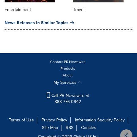
Entertainment
Travel
News Releases in Similar Topics
Contact PR Newswire
Products
About
My Services
Call PR Newswire at
888-776-0942
Terms of Use
Privacy Policy
Information Security Policy
Site Map
RSS
Cookies
Copyright © 2026
Cision
US Inc.