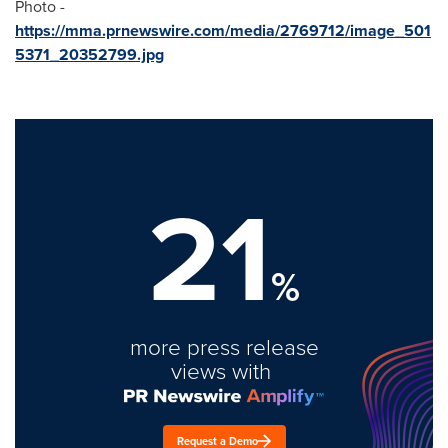
Photo -
https://mma.prnewswire.com/media/2769712/image_501
5371_20352799.jpg
21
%
more press release
views with
Request a Demo