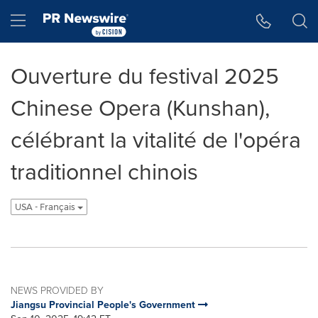
Accessibility Statement
Skip Navigation
Hamburger menu
Ouverture du festival 2025
Chinese Opera (Kunshan),
célébrant la vitalité de l'opéra
traditionnel chinois
USA - Français
NEWS PROVIDED BY
Jiangsu Provincial People's Government