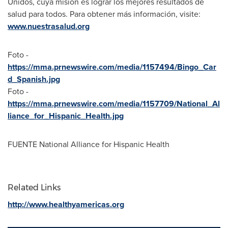
Unidos, cuya misión es lograr los mejores resultados de
salud para todos. Para obtener más información, visite:
www.nuestrasalud.org
Foto -
https://mma.prnewswire.com/media/1157494/Bingo_Car
d_Spanish.jpg
Foto -
https://mma.prnewswire.com/media/1157709/National_Al
liance_for_Hispanic_Health.jpg
FUENTE National Alliance for Hispanic Health
Related Links
http://www.healthyamericas.org