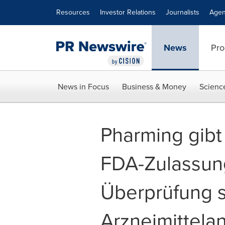
Accessibility Statement
Skip Navigation
Resources
Investor Relations
Journalists
Agen
News
Pro
News in Focus
Business & Money
Scienc
Pharming gibt
FDA-Zulassung
Überprüfung 
Arzneimittelan