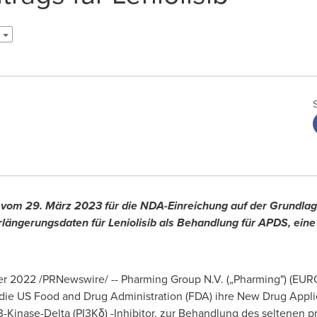
h
vom 29. März 2023 für die NDA-Einreichung auf der Grundlag
Verlängerungsdaten für Leniolisib als Behandlung für APDS, e
r 2022
/PRNewswire/ -- Pharming Group N.V. („Pharming") (
 die US Food and Drug Administration (FDA) ihre New Drug Applic
3-Kinase-Delta (PI3Kδ) -Inhibitor, zur Behandlung des seltenen 