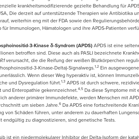
tenzielle krankheitsmodifizierende gezielte Behandlung für AP
USA
, Die derzeit auf unterstützende Therapien wie Antibiotika 
arauf, weiterhin eng mit der FDA sowie den Regulierungsbehörd
b für Immunologen, Hämatologen und ihre APDS-Patienten verfü
osphoinositid-3-Kinase δ-Syndrom (APDS)
APDS ist eine selten
lionen betroffen sind. Diese auch als PASLI bezeichnete Krankhe
R1
verursacht, die die Reifung der weißen Blutkörperchen reguli
1,2
Phosphoinositid-3-Kinase-Delta)-Signalwegs.
Ein ausgewogenes 
nerlässlich. Wenn dieser Weg hyperaktiv ist, können Immunzellen
1,3
he und Dysregulation führt.
APDS ist durch schwere, rezidivi
4,5
t und Enteropathie gekennzeichnet.
Da diese Symptome mit e
lich anderer primärer Immundefekte, werden Menschen mit APDS 
6
chschnitt um sieben Jahre.
Da APDS eine fortschreitende Krank
fung von Schäden führen, unter anderem zu dauerhaften Lunge
t endgültig zu diagnostizieren, sind genetische Tests.
sib ist ein niedermolekularer Inhibitor der Delta-Isoform der kat