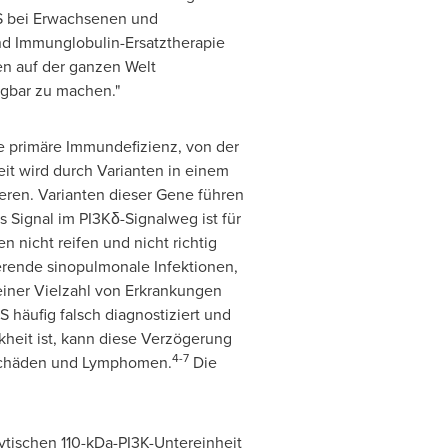
DS bei Erwachsenen und
und Immunglobulin-Ersatztherapie
en auf der ganzen Welt
gbar zu machen."
e primäre Immundefizienz, von der
it wird durch Varianten in einem
eren. Varianten dieser Gene führen
Signal im PI3Kδ-Signalweg ist für
 nicht reifen und nicht richtig
erende sinopulmonale Infektionen,
iner Vielzahl von Erkrankungen
häufig falsch diagnostiziert und
heit ist, kann diese Verzögerung
4-7
nschäden und Lymphomen.
Die
alytischen 110-kDa-PI3K-Untereinheit