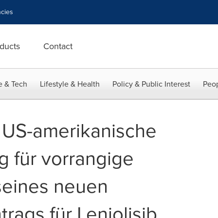
cies
ducts
Contact
e & Tech
Lifestyle & Health
Policy & Public Interest
Peop
 US-amerikanische
 für vorrangige
seines neuen
trags für Leniolisib