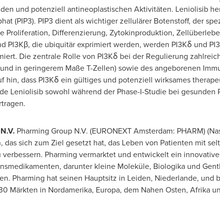
en und potenziell antineoplastischen Aktivitäten. Leniolisib h
at (PIP3). PIP3 dient als wichtiger zellulärer Botenstoff, der spe
ie Proliferation, Differenzierung, Zytokinproduktion, Zellüberl
nd PI3Kβ, die ubiquitär exprimiert werden, werden PI3Kẟ und PI3
iert. Die zentrale
Rolle von
PI3Kẟ bei der Regulierung zahlreich
und in geringerem Maße T-Zellen) sowie des angeborenen Immu
f hin, dass PI3Kẟ ein gültiges und potenziell wirksames therape
de Leniolisib sowohl während der Phase-I-Studie bei gesunden
rtragen.
N.V.
Pharming Group N.V. (EURONEXT Amsterdam: PHARM) (Na
das sich zum Ziel gesetzt hat, das Leben von Patienten mit s
verbessern. Pharming vermarktet und entwickelt ein innovatives
onsmedikamenten, darunter kleine Moleküle, Biologika und Genth
n. Pharming hat seinen Hauptsitz in Leiden, Niederlande, und be
 30 Märkten in Nordamerika, Europa, dem Nahen Osten, Afrika u