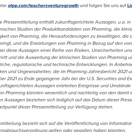
nter
otpp.com/teachersventuregrowth
und folgen Sie uns auf
Li
e Pressemitteilung enthält zukunftsgerichtete Aussagen, u.a. i
klinischen Studien der Produktkandidaten von Pharming, die kli
gkeit von Pharming, die Herausforderungen zu bewältigen, die 
bringt, und die Erwartungen von Pharming in Bezug auf den vor
bei diese Aussagen einer Reihe von Risiken, Unsicherheiten un
ritt und die Ausweitung der klinischen Studien von Pharming 
tliche, regulatorische und technische Entwicklungen. In Anbetra
ken und Ungewissheiten, die im Pharming-Jahresbericht 2021 un
mber 2021 zu Ende gegangene Jahr bei der U.S. Securities and
unftsgerichteten Aussagen erörterten Ereignisse und Umstände 
on Pharming könnten wesentlich und nachteilig von den damit e
n Aussagen beziehen sich lediglich auf das Datum dieser Press
itpunkt dieser Pressemitteilung zur Verfügung stehen.
mitteilung bezieht sich auf die Veröffentlichung von Information
ktmissbrauchsverordnung gelten oder gegolten haben könnten.