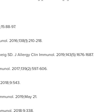
;15:88-97.
unol. 2016;138(1):210-218.
ig SD. J Allergy Clin Immunol. 2019;143(5):1676-1687.
Immunol. 2017;139(2):597-606.
 2018;9:543.
Immunol. 2019;
May 21
.
mmunol. 2018;9:338.