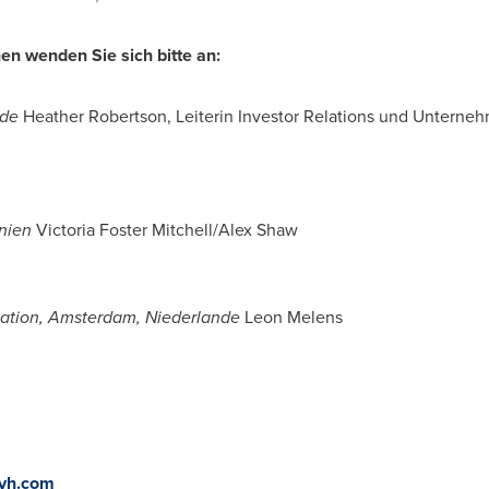
nen wenden Sie sich bitte an:
nde
Heather Robertson, Leiterin Investor Relations und Untern
nien
Victoria Foster Mitchell/
Alex Shaw
ation,
Amsterdam
, Niederlande
Leon Melens
nvh.com