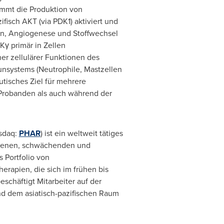
emmt die Produktion von
zifisch AKT (via PDK1) aktiviert und
eben, Angiogenese und Stoffwechsel
Kγ primär in Zellen
er zellulärer Funktionen des
nsystems (Neutrophile, Mastzellen
utisches Ziel für mehrere
 Probanden als auch während der
sdaq:
PHAR
) ist ein weltweit tätiges
eltenen, schwächenden und
 Portfolio von
erapien, die sich im frühen bis
schäftigt Mitarbeiter auf der
nd dem asiatisch-pazifischen Raum