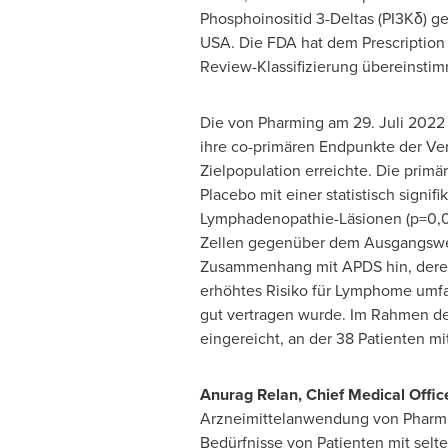
Phosphoinositid 3-Deltas (PI3Kδ) 
USA
. Die FDA hat dem Prescription
Review-Klassifizierung übereinstim
Die von Pharming am 29. Juli 2022 v
ihre co-primären Endpunkte der Ve
Zielpopulation erreichte. Die primä
Placebo mit einer statistisch sign
Lymphadenopathie-Läsionen (p=0,00
Zellen gegenüber dem Ausgangswert
Zusammenhang mit APDS hin, deren 
erhöhtes Risiko für Lymphome umfas
gut vertragen wurde.
Im Rahmen
de
eingereicht, an der 38 Patienten m
Anurag Relan
, Chief Medical Offi
Arzneimittelanwendung von Pharming
Bedürfnisse von Patienten mit selt