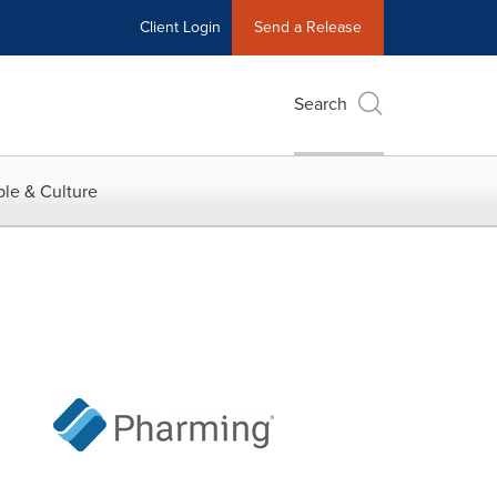
Client Login
Send a Release
Search
le & Culture