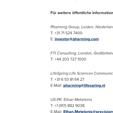
Für weitere öffentliche Informatio
Pharming Group, Leiden, Niederla
T: +31 71 524 7400
E:
investor@pharming.com
FTI Consulting,
London
, Großbritan
T: +44 203 727 1000
LifeSpring Life Sciences Communic
T: +31 6 53 81 64 27
E-Mail:
pharming@lifespring.nl
US-PR:
Ethan Metelenis
T: +1 (917) 882 9038
E-Mail:
Ethan.Metelenis@precisio