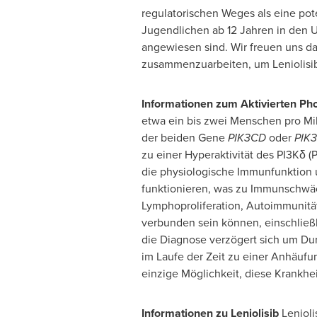
regulatorischen Weges als eine po
Jugendlichen ab 12 Jahren in den
angewiesen sind. Wir freuen uns d
zusammenzuarbeiten, um Leniolisi
Informationen zum Aktivierten Ph
etwa ein bis zwei Menschen pro Mil
der beiden Gene
PIK3CD
oder
PIK3
zu einer Hyperaktivität des PI3Kδ (
die physiologische Immunfunktion u
funktionieren, was zu Immunschwäc
Lymphoproliferation, Autoimmunitä
verbunden sein können, einschließ
die Diagnose verzögert sich um Dur
im Laufe der Zeit zu einer Anhäu
einzige Möglichkeit, diese Krankhei
Informationen zu Leniolisib
Lenioli