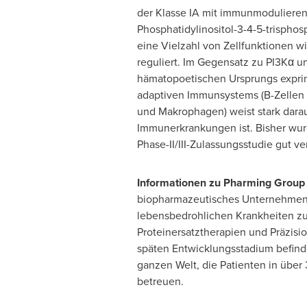
der Klasse IA mit immunmodulierend
Phosphatidylinositol-3-4-5-trisphosph
eine Vielzahl von Zellfunktionen w
reguliert. Im Gegensatz zu PI3Kα u
hämatopoetischen Ursprungs exprim
adaptiven Immunsystems (B-Zellen 
und Makrophagen) weist stark darau
Immunerkrankungen ist. Bisher wur
Phase-II/III-Zulassungsstudie gut ve
Informationen zu Pharming Group 
biopharmazeutisches Unternehmen, 
lebensbedrohlichen Krankheiten zu 
Proteinersatztherapien und Präzisi
späten Entwicklungsstadium befinde
ganzen Welt, die Patienten in über
betreuen.