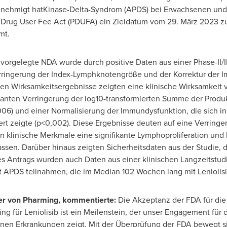
genehmigt hatKinase-Delta-Syndrom (APDS) bei Erwachsenen und
 Drug User Fee Act (PDUFA) ein Zieldatum vom 29. März 2023 zug
mt.
orgelegte NDA wurde durch positive Daten aus einer Phase-II/III-
rringerung der Index-Lymphknotengröße und der Korrektur der
ren Wirksamkeitsergebnisse zeigten eine klinische Wirksamkeit v
ifikanten Verringerung der log10-transformierten Summe der Prod
6) und einer Normalisierung der Immundysfunktion, die sich in 
 zeigte (p<0,002). Diese Ergebnisse deuten auf eine Verringe
klinische Merkmale eine signifikante Lymphoproliferation un
sen. Darüber hinaus zeigten Sicherheitsdaten aus der Studie, d
s Antrags wurden auch Daten aus einer klinischen Langzeitstudi
it APDS teilnahmen, die im Median 102 Wochen lang mit Leniolis
cer
von Pharming
, kommentierte:
Die Akzeptanz der FDA für die
 für Leniolisib ist ein Meilenstein, der unser Engagement für 
enen Erkrankungen zeigt. Mit der Überprüfung der FDA bewegt si