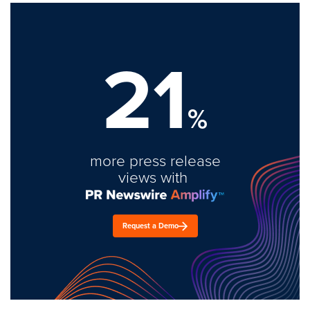
21
%
more press release
views with
Request a Demo