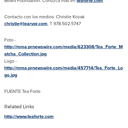
Beard Foundation. Conozca más en
teaforte.com
.
Contacto con los medios:
Christie Kozak
christie@learypr.com
, T 978.502.5747
Foto -
http://mma.prnewswire.com/media/623308/Tea_Forte_M
atcha_Collection.jpg
Logo -
http://mma.prnewswire.com/media/457714/Tea_Forte_Lo
go.jpg
FUENTE Tea Forte
Related Links
http://www.teaforte.com