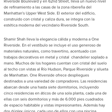
Riverside Boulevard y en 62nd Street, lleva un nuevo nivel
de refinamiento a las casas de la zona ribereña del
Manhattan's
Upper West Side. El exterior del edificio,
construido con cristal y caliza dura, se integra con la
estética moderna del vecindario Riverside South.
Shamir Shah
lleva la elegancia cálida y moderna a One
Riverside. En el vestíbulo se incluye el uso generoso de
materiales naturales, como travertino, acentuado con
trabajos decorativos en metal y cristal chandelier soplado a
mano. Muchos de los hogares cuentan con cristal del suelo
al techo con vistas al Río Hudson, Parque Riverside y silueta
de
Manhattan
. One Riverside ofrece despliegues
destinados a una variedad de compradores. Las residencias
abarcan desde una hasta siete dormitorios, incluyendo
cinco residencias en áticos de una sola planta, cada una de
ellas con seis dormitorios y más de 6.000 pies cuadrados
de espacio habitable y vistas impresionantes. Además hay
dos dúplex únicos, cada uno de ellos con una piscina