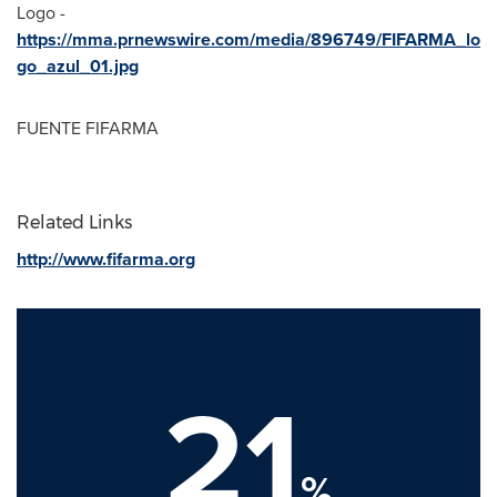
Logo -
https://mma.prnewswire.com/media/896749/FIFARMA_lo
go_azul_01.jpg
FUENTE FIFARMA
Related Links
http://www.fifarma.org
21
%