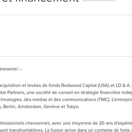
wswire/ --
acquisition et levées de fonds Redwood Capital (
USA
) et LD & A 
r Partners, une société de conseil en stratégie financière indé
chnologies, des médias et des communications (TMC). L'entrepri
s
,
Berlin
,
Amsterdam
, Genève et
Tokyo
.
ofessionnels chevronnés, avec une moyenne de 20 ans d'expérie
nt transfrontalières. La fusion arrive dans un contexte de forte