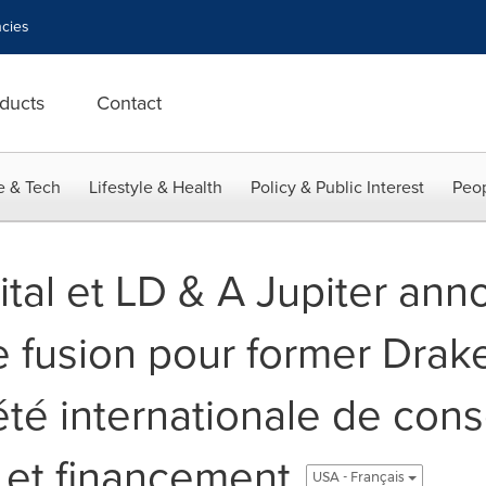
cies
ducts
Contact
e & Tech
Lifestyle & Health
Policy & Public Interest
Peop
al et LD & A Jupiter anno
e fusion pour former Drake
été internationale de cons
s et financement
USA - Français