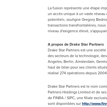
La fusion représente une étape imp
un accès unique à un vaste réseau de
potentiel», souligne
Gregory Bedro
transactions transfrontalières, nou
niveau d'exigence élevé, s'appuyant
A propos de Drake
Star
Partners
Drake Star Partners est une société
des secteurs de la technologie, d
Angeles
,
Berlin
,
Amsterdam
, Genè
haut de bilan pour ses clients situ
réalisé 274 opérations depuis 2004,
Drake Star Partners est le nom comm
Partners Holdings Limited et de ses 
de FINRA / SIPC, une filiale exclu
sont disponibles sur
http://www.fin