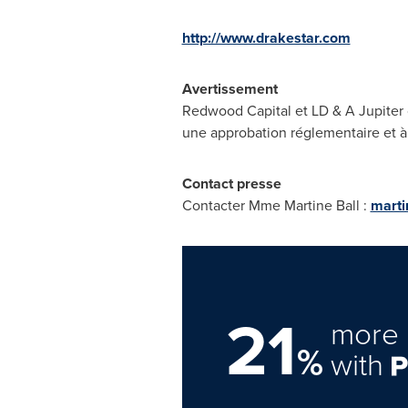
http://www.drakestar.com
Avertissement
Redwood Capital et LD & A Jupiter o
une approbation réglementaire et à 
Contact
presse
Contacter Mme Martine Ball :
marti
21
more 
%
with