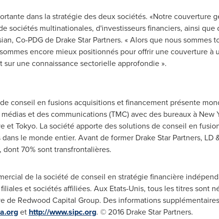
ortante dans la stratégie des deux sociétés. «Notre couverture
 sociétés multinationales, d'investisseurs financiers, ainsi que 
sian
, Co-PDG de Drake Star Partners. « Alors que nous sommes t
s sommes encore mieux positionnés pour offrir une couverture à 
 sur une connaissance sectorielle approfondie ».
 de conseil en fusions acquisitions et financement présente mond
es médias et des communications (TMC) avec des bureaux à
New Y
ve et
Tokyo
. La société apporte des solutions de conseil en fusio
és dans le monde entier. Avant de former Drake Star Partners, LD
 dont 70% sont transfrontalières.
ercial de la société de conseil en stratégie financière indépend
filiales et sociétés affiliées. Aux Etats-Unis, tous les titres son
sive de Redwood Capital Group. Des informations supplémentaires
ra.org
et
http://www.sipc.org
. © 2016 Drake Star Partners.