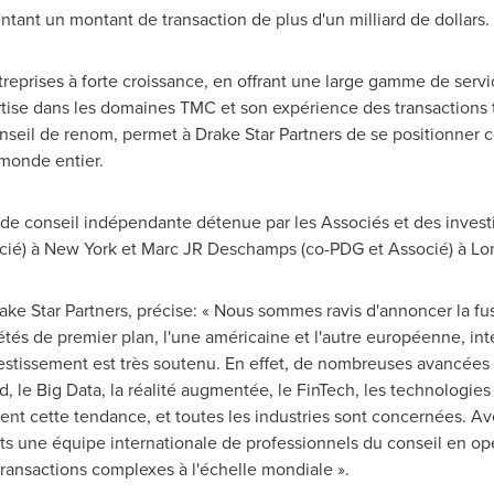
entant un montant de transaction de plus d'un milliard de dollars.
treprises à forte croissance, en offrant une large gamme de servi
ise dans les domaines TMC et son expérience des transactions tra
nseil de renom, permet à Drake Star Partners de se positionner 
 monde entier.
 de conseil indépendante détenue par les Associés et des investi
cié) à
New York
et Marc JR Deschamps (co-PDG et Associé) à Lo
 Star Partners, précise: « Nous sommes ravis d'annoncer la fus
étés de premier plan, l'une américaine et l'autre européenne, i
estissement est très soutenu. En effet, de nombreuses avancées 
loud, le Big Data, la réalité augmentée, le FinTech, les technologies
ent cette tendance, et toutes les industries sont concernées. A
ts une équipe internationale de professionnels du conseil en opé
ransactions complexes à l'échelle mondiale ».