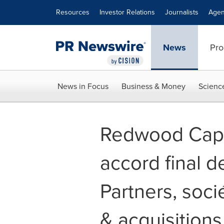
Accessibility Statement
Skip Navigation
Resources
Investor Relations
Journalists
Agen
News
Pro
News in Focus
Business & Money
Scienc
Redwood Capit
accord final d
Partners, soci
& acquisition