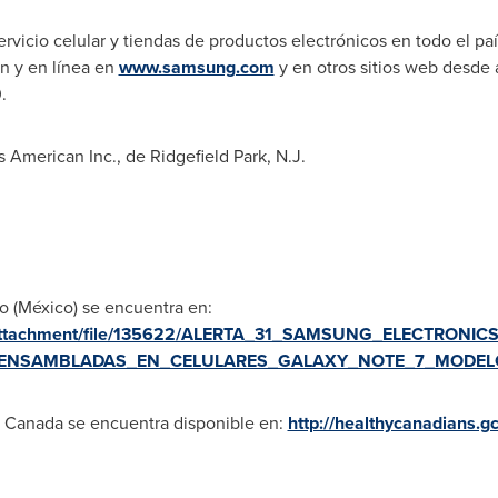
rvicio celular y tiendas de productos electrónicos en todo el pa
on y en línea en
www.samsung.com
y en otros sitios web desde
0
.
s American Inc., de
Ridgefield Park, N.J.
o (México) se encuentra en:
s/attachment/file/135622/ALERTA_31_SAMSUNG_ELECTRON
_ENSAMBLADAS_EN_CELULARES_GALAXY_NOTE_7_MODELO
 Canada se encuentra disponible en:
http://healthycanadians.gc.