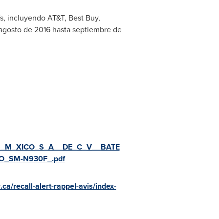
ís, incluyendo AT&T, Best Buy,
 agosto de 2016 hasta septiembre de
ICS_M_XICO_S_A__DE_C_V__BATE
_SM-N930F_.pdf
ca/recall-alert-rappel-avis/index-