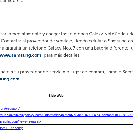
nsumidores.
ar inmediatamente y apagar los teléfonos Galaxy Note7 adquirid
. Contactar al proveedor de servicio, tienda celular o Samsung.c
ma gratuita un teléfono Galaxy Note7 con una batería diferente, 
www.samsung.com
para más detalles.
cte a su proveedor de servicio o lugar de compra, llame a Sam
sung.com
.
Sitio Web
.com/esupport/
stbuy.com/site/clp/galaxy-note7-information/pcmcat748302046994.c?id=pcmcat74830204699
m.sprint.com/news-releases/
o/Note7_Exchange