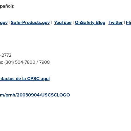
pañol):
gov
|
SaferProducts.gov
|
YouTube
|
OnSafety Blog
|
Twitter
|
Fl
8-2772
s: (301) 504-7800 / 7908
ntactos de la CPSC aquí
e.com/prnh/20030904/USCSCLOGO