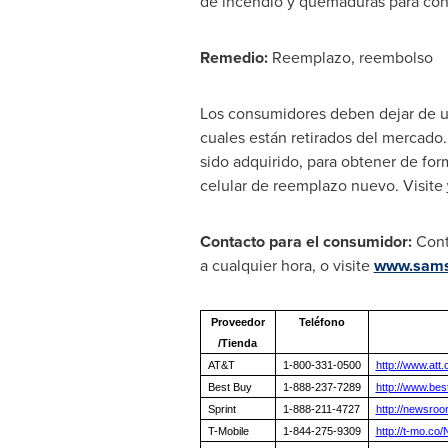
de incendio y quemaduras para co
Remedio:
Reemplazo, reembolso
Los consumidores deben dejar de us
cuales están retirados del mercado
sido adquirido, para obtener de for
celular de reemplazo nuevo. Visite
Contacto para el consumidor:
Conta
a cualquier hora, o visite
www.sam
Proveedor
Teléfono
/Tienda
AT&T
1-800-331-0500
http://www.att
Best Buy
1-888-237-7289
http://www.be
Sprint
1-888-211-4727
http://newsroo
T-Mobile
1-844-275-9309
http://t-mo.c