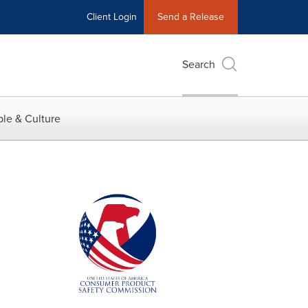
Client Login
Send a Release
Search
le & Culture