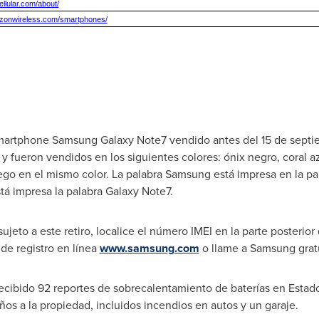
ellular.com/about/
rizonwireless.com/smartphones/
smartphone Samsung Galaxy Note7 vendido antes del 15 de septie
y fueron vendidos en los siguientes colores: ónix negro, coral az
go en el mismo color. La palabra Samsung está impresa en la part
stá impresa la palabra Galaxy Note7.
sujeto a este retiro, localice el número IMEI en la parte posterio
 de registro en línea
www.samsung.com
o llame a Samsung grat
cibido 92 reportes de sobrecalentamiento de baterías en Estado
s a la propiedad, incluidos incendios en autos y un garaje.