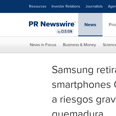
Accessibility Statement
Skip Navigation
Resources
Investor Relations
Journalists
Agen
News
Pro
News in Focus
Business & Money
Scienc
Samsung retir
smartphones 
a riesgos gra
quemadura