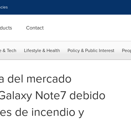
cies
ducts
Contact
e & Tech
Lifestyle & Health
Policy & Public Interest
Peop
a del mercado
Galaxy Note7 debido
ves de incendio y