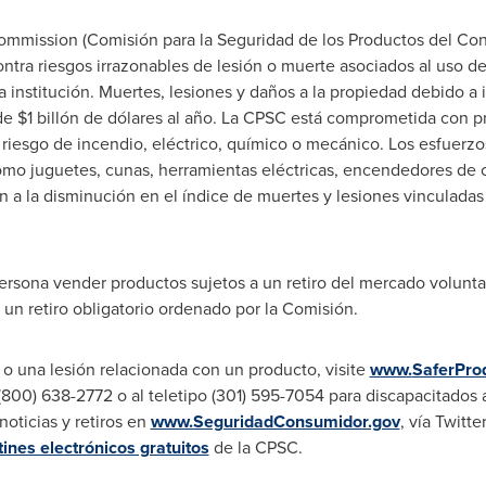
ommission (Comisión para la Seguridad de los Productos del Co
ntra riesgos irrazonables de lesión o muerte asociados al uso de
la institución. Muertes, lesiones y daños a la propiedad debido a
 de
$1
billón de dólares al año. La CPSC está comprometida con pr
riesgo de incendio, eléctrico, químico o mecánico. Los esfuerz
mo juguetes, cunas, herramientas eléctricas, encendedores de ci
on a la disminución en el índice de muertes y lesiones vinculad
 persona vender productos sujetos a un retiro del mercado volun
a un retiro obligatorio ordenado por la Comisión.
 o una lesión relacionada con un producto, visite
www.
SaferPro
(800) 638-2772 o al teletipo (301) 595-7054 para discapacitados
oticias y retiros en
www.SeguridadConsumidor.gov
, vía Twitte
tines electrónicos gratuitos
de la CPSC.