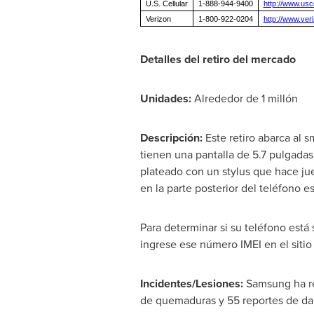
U.S. Cellular
1-888-944-9400
http://www.usc
Verizon
1-800-922-0204
http://www.ve
Detalles del retiro del mercado
Unidades:
Alrededor de 1 millón
Descripción:
Este retiro abarca al 
tienen una pantalla de 5.7 pulgadas 
plateado con un stylus que hace jue
en la parte posterior del teléfono e
Para determinar si su teléfono está 
ingrese ese número IMEI en el sitio
Incidentes/Lesiones:
Samsung ha re
de quemaduras y 55 reportes de daño