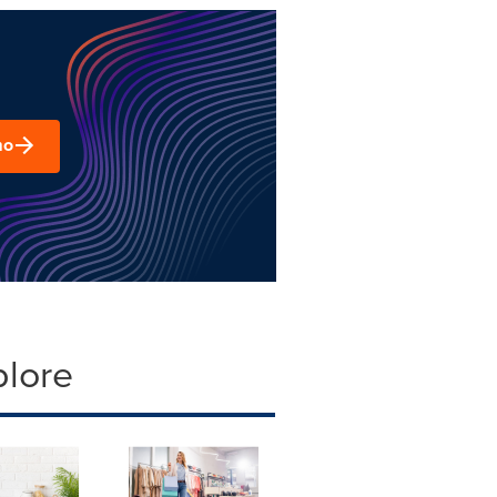
mo
plore