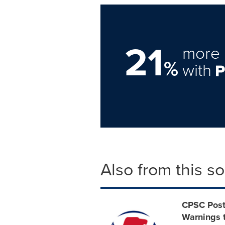
21
more 
%
with
Also from this s
CPSC Post
Warnings t