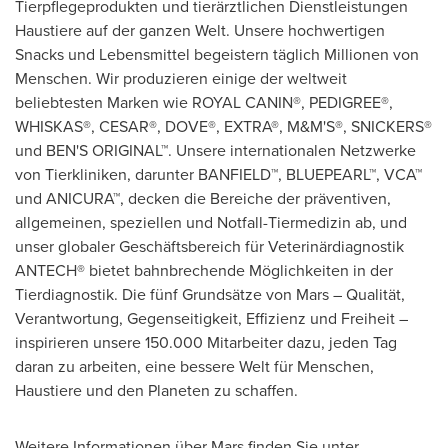
Tierpflegeprodukten und tierärztlichen Dienstleistungen
Haustiere auf der ganzen Welt. Unsere hochwertigen
Snacks und Lebensmittel begeistern täglich Millionen von
Menschen. Wir produzieren einige der weltweit
beliebtesten Marken wie ROYAL CANIN®, PEDIGREE®,
WHISKAS®, CESAR®, DOVE®, EXTRA®, M&M'S®, SNICKERS®
und BEN'S ORIGINAL™. Unsere internationalen Netzwerke
von Tierkliniken, darunter BANFIELD™, BLUEPEARL™, VCA™
und ANICURA™, decken die Bereiche der präventiven,
allgemeinen, speziellen und Notfall-Tiermedizin ab, und
unser globaler Geschäftsbereich für Veterinärdiagnostik
ANTECH® bietet bahnbrechende Möglichkeiten in der
Tierdiagnostik. Die fünf Grundsätze von Mars – Qualität,
Verantwortung, Gegenseitigkeit, Effizienz und Freiheit –
inspirieren unsere 150.000 Mitarbeiter dazu, jeden Tag
daran zu arbeiten, eine bessere Welt für Menschen,
Haustiere und den Planeten zu schaffen.
Weitere Informationen über Mars finden Sie unter