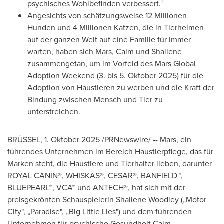
1
psychisches Wohlbefinden verbessert.
Angesichts von schätzungsweise 12 Millionen
Hunden und 4 Millionen Katzen, die in Tierheimen
auf der ganzen Welt auf eine Familie für immer
warten, haben sich Mars, Calm und Shailene
zusammengetan, um im Vorfeld des Mars Global
Adoption Weekend (3. bis 5. Oktober 2025) für die
Adoption von Haustieren zu werben und die Kraft der
Bindung zwischen Mensch und Tier zu
unterstreichen.
BRÜSSEL
,
1. Oktober 2025
/PRNewswire/ -- Mars, ein
führendes Unternehmen im Bereich Haustierpflege, das für
Marken steht, die Haustiere und Tierhalter lieben, darunter
ROYAL CANIN®, WHISKAS®, CESAR®, BANFIELD™,
BLUEPEARL™, VCA™ und ANTECH®, hat sich mit der
preisgekrönten Schauspielerin Shailene Woodley („Motor
City", „Paradise", „Big Little Lies") und dem führenden
Unternehmen für psychische Gesundheit Calm