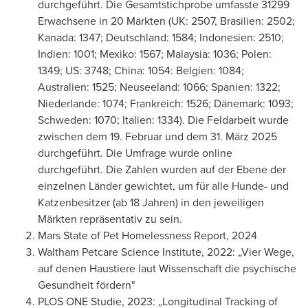
durchgeführt. Die Gesamtstichprobe umfasste 31299
Erwachsene in 20 Märkten (UK: 2507, Brasilien: 2502;
Kanada: 1347; Deutschland: 1584; Indonesien: 2510;
Indien: 1001; Mexiko: 1567; Malaysia: 1036; Polen:
1349; US: 3748; China: 1054: Belgien: 1084;
Australien: 1525; Neuseeland: 1066; Spanien: 1322;
Niederlande: 1074; Frankreich: 1526; Dänemark: 1093;
Schweden: 1070; Italien: 1334). Die Feldarbeit wurde
zwischen dem 19. Februar und dem 31. März 2025
durchgeführt. Die Umfrage wurde online
durchgeführt. Die Zahlen wurden auf der Ebene der
einzelnen Länder gewichtet, um für alle Hunde- und
Katzenbesitzer (ab 18 Jahren) in den jeweiligen
Märkten repräsentativ zu sein.
Mars State of Pet Homelessness Report, 2024
Waltham Petcare Science Institute, 2022: „Vier Wege,
auf denen Haustiere laut Wissenschaft die psychische
Gesundheit fördern"
PLOS ONE Studie, 2023: „Longitudinal Tracking of