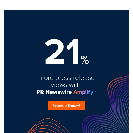
21
%
more press release
views with
Request a Demo