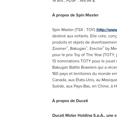
14 ans ; PDSF : 149,99 $.
À propos de Spin Master
Spin Master (TSX : TOY) (
http://ww
destiné aux enfants. Elle crée, conç
produits et objets de divertisseme
®
®
®
Zoomer
, Bakugan
, Erector
by Me
pour le prix Toy of The Year (TOTY,
13 nominations TOTY pour le jouet no
Bakugan Battle Brawlers qui a récemm
160 pays et territoires du monde en
Canada
, aux États-Unis, au Mexiqu
Suède, aux Pays-Bas, en Chine, à 
À propos de Ducati
Ducati Motor Holding S.p.A.
, u
ne s