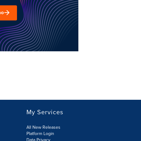
mo
My Services
All New Releases
Platform Login
Data Privacy