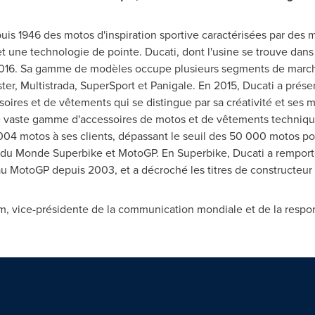
uis 1946 des motos d'inspiration sportive caractérisées par de
 une technologie de pointe. Ducati, dont l'usine se trouve dans 
2016. Sa gamme de modèles occupe plusieurs segments de marché
er, Multistrada, SuperSport et Panigale. En 2015, Ducati a prése
oires et de vêtements qui se distingue par sa créativité et ses 
e vaste gamme d'accessoires de motos et de vêtements technique
 004 motos à ses clients, dépassant le seuil des 50 000 motos p
du Monde Superbike et MotoGP. En Superbike, Ducati a remporté 
pe au MotoGP depuis
2003, et
a décroché les titres de constructeur 
ice-présidente de la communication mondiale et de la responsa