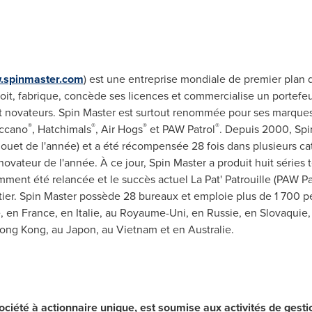
w.spinmaster.com
) est une entreprise mondiale de premier plan
oit, fabrique, concède ses licences et commercialise un portefeuil
nt novateurs. Spin Master est surtout renommée pour ses marques
®
®
®
®
ccano
, Hatchimals
, Air Hogs
et PAW Patrol
. Depuis 2000, Spi
 jouet de l'année) et a été récompensée 28 fois dans plusieurs ca
vateur de l'année. À ce jour, Spin Master a produit huit séries t
ent été relancée et le succès actuel La Pat' Patrouille (PAW Patr
tier. Spin Master possède 28 bureaux et emploie plus de 1 700 p
e, en
France
, en Italie, au Royaume-Uni, en Russie, en Slovaqui
Hong Kong, au Japon, au
Vietnam
et en Australie.
ociété à actionnaire unique
,
est
soumise aux activités de gestio