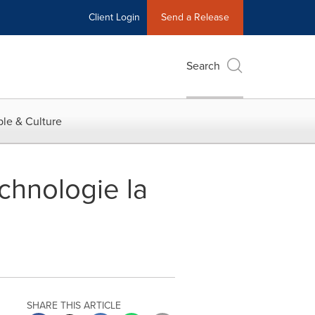
Client Login
Send a Release
Search
le & Culture
chnologie la
SHARE THIS ARTICLE