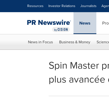
Accessibility Statement
Skip Navigation
Resources
Investor Relations
Journalists
Agen
News
Pro
News in Focus
Business & Money
Scienc
Spin Master p
plus avancée 