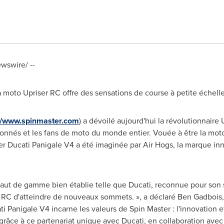
swire/ --
a moto Upriser RC offre des sensations de course à petite échell
://www.spinmaster.com
) a dévoilé aujourd'hui la révolutionnaire
ionnés et les fans de moto du monde entier. Vouée à être la moto
er Ducati Panigale V4 a été imaginée par Air Hogs, la marque inno
ut de gamme bien établie telle que Ducati, reconnue pour son st
RC d'atteindre de nouveaux sommets. », a déclaré Ben Gadbois, p
i Panigale V4 incarne les valeurs de Spin Master : l'innovation et 
r grâce à ce partenariat unique avec Ducati, en collaboration ave