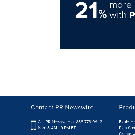
21
more 
%
with
Contact PR Newswire
Prod
Call PR Newswire at 888-776-0942
Explore 
from 8 AM - 9 PM ET
Plan Ca
Create w