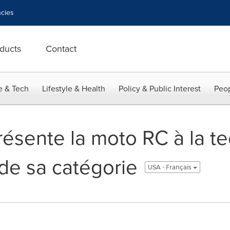
cies
ducts
Contact
e & Tech
Lifestyle & Health
Policy & Public Interest
Peop
résente la moto RC à la te
de sa catégorie
USA - Français