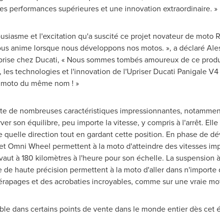
 des performances supérieures et une innovation extraordinaire. »
usiasme et l'excitation qu'a suscité ce projet novateur de moto 
ous anime lorsque nous développons nos motos. », a déclaré Ale
reprise chez Ducati, « Nous sommes tombés amoureux de ce prod
, les technologies et l'innovation de l'Upriser Ducati Panigale V4 
la moto du même nom ! »
nte de nombreuses caractéristiques impressionnantes, notammen
er son équilibre, peu importe la vitesse, y compris à l'arrêt. Elle
te quelle direction tout en gardant cette position. En phase de 
 et
Omni Wheel
permettent à la moto d'atteindre des vitesses im
vaut à 180 kilomètres à l'heure pour son échelle. La suspension 
de haute précision permettent à la moto d'aller dans n'importe q
dérapages et des acrobaties incroyables, comme sur une vraie mo
ible dans certains points de vente dans le monde entier dès ce