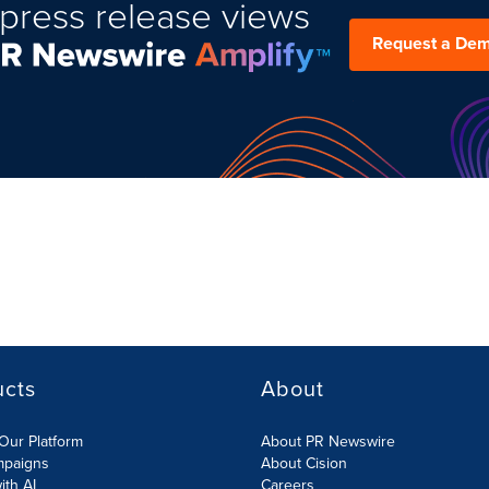
press release views
Request a De
ucts
About
Our Platform
About PR Newswire
mpaigns
About Cision
ith AI
Careers