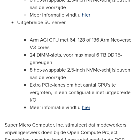
aan de voorzijde
Meer informatie vindt u
hier
Uitgebreide 5U-server
Arm AGI CPU met 64, 128 of 136 Arm Neoverse
V3-cores
24 DIMM-slots, voor maximaal 6 TB DDR5-
geheugen
8 hot-swappable 2,5-inch NVMe-schijfsleuven
aan de voorzijde
Extra PCIe-lanes om het aantal GPU's te
vergroten, in een configuratie met uitgebreide
I/O
Meer informatie vindt u
hier
Super Micro Computer, Inc. stimuleert dat medewerkers
vrijwilligerswerk doen bij de Open Compute Project
Foundation, waar het bedrijf een zetel heeft in de OCP