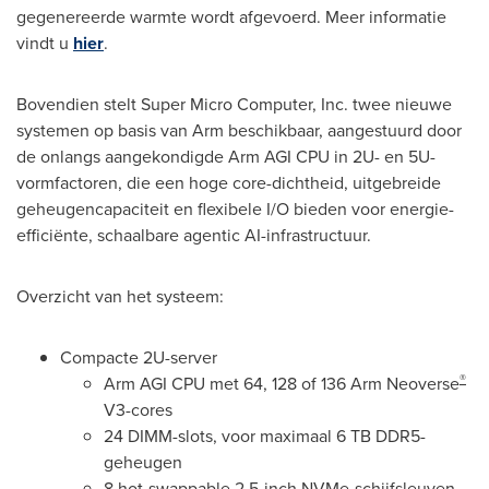
gegenereerde warmte wordt afgevoerd. Meer informatie
vindt u
hier
.
Bovendien stelt Super Micro Computer, Inc. twee nieuwe
systemen op basis van Arm beschikbaar, aangestuurd door
de onlangs aangekondigde Arm AGI CPU in 2U- en 5U-
vormfactoren, die een hoge core-dichtheid, uitgebreide
geheugencapaciteit en flexibele I/O bieden voor energie-
efficiënte, schaalbare agentic AI-infrastructuur.
Overzicht van het systeem:
Compacte 2U-server
®
Arm AGI CPU met 64, 128 of 136 Arm Neoverse
V3-cores
24 DIMM-slots, voor maximaal 6 TB DDR5-
geheugen
8 hot-swappable 2,5-inch NVMe-schijfsleuven