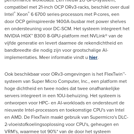
compatibel met 21-inch OCP ORv3-racks, beschikt over dual
®
®
Intel
Xeon
6 6700 series-processors met P-cores, een
door OCP geïnspireerde 1400A-busbar met power shelves
en ondersteuning voor DC-SCM. Het systeem integreert het
NVIDIA HGX™ B300 8-GPU-platform met NVLink® van de
vijfde generatie en levert daarmee de reken­dichtheid en
bandbreedte die nodig zijn voor grootschalige AI-
implementaties. Meer informatie vindt u
hier
.
Ook beschikbaar voor ORv3-omgevingen is het FlexTwin™-
systeem van Super Micro Computer, Inc., een platform met
hoge dichtheid en twee nodes dat twee onafhankelijke
servers integreert in een 1OU-behuizing. Het systeem is
ontworpen voor HPC- en AI-workloads en ondersteunt de
nieuwste Intel-processors en toekomstige CPU's van Intel
en AMD. De FlexTwin maakt gebruik van Supermicro's DLC-
2-vloeistofkoelingsoplossing voor CPU's, geheugen en
VRM's, waarmee tot 90%* van de door het systeem